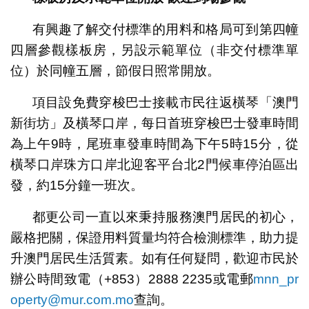
有興趣了解交付標準的用料和格局可到第四幢
四層參觀樣板房，另設示範單位（非交付標準單
位）於同幢五層，節假日照常開放。
項目設免費穿梭巴士接載市民往返橫琴「澳門
新街坊」及橫琴口岸，每日首班穿梭巴士發車時間
為上午9時，尾班車發車時間為下午5時15分，從
橫琴口岸珠方口岸北迎客平台北2門候車停泊區出
發，約15分鐘一班次。
都更公司一直以來秉持服務澳門居民的初心，
嚴格把關，保證用料質量均符合檢測標準，助力提
升澳門居民生活質素。如有任何疑問，歡迎市民於
辦公時間致電（+853）2888 2235或電郵
mnn_pr
operty@mur.com.mo
查詢。