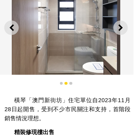
上一則
下一
1
2
3
橫琴「澳門新街坊」住宅單位自2023年11月
28日起開售，受到不少市民關注和支持，首階段
銷售情況理想。
為確保通風採光效果更佳，澳門新街坊所有單位臥室和廚
廁也配備窗戶（交付標準）
精裝修現樓出售