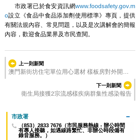
市政署已於食安資訊網
www.foodsafety.gov.m
o
設立《食品中食品添加劑使用標準》專頁，提供
有關法規內容、常見問題，以及是次講解會的簡報
內容，歡迎食品業界及市民查閱。
上一則新聞
澳門新街坊住宅單位用心選材 樣板房對外開放
節假日無休
下一則新聞
衛生局接獲2宗流感樣疾病群集性感染報告
市政署
（853）2833 7676（市民服務熱線 - 辦公時間
有專人接聽，如遇線路繁忙、非辦公時段備有
錄音服務。）