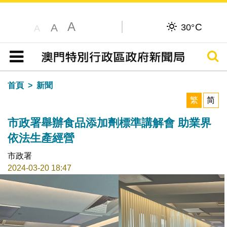
A
C
A
30°
A
搜尋
目錄
首頁
新聞
繁
简
市政署舉辦食品添加劑標準講解會 助業界
依法生產經營
市政署
2024-03-20 18:47