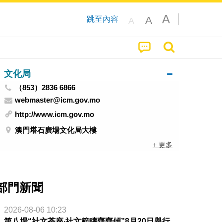
A
A
跳至內容
A
文化局
（853）2836 6866
webmaster@icm.gov.mo
http://www.icm.gov.mo
澳門塔石廣場文化局大樓
+ 更多
部門新聞
2026-08-06 10:23
第八場“社文茶座‧社文範疇齊齊傾”8月20日舉行