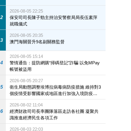
2026-08-05 22:25
2
保安司司長陳子勁主持治安警察局局長伍素萍
就職儀式
2026-08-05 20:35
3
澳門海關晉升9名副關務監督
2026-08-05 15:14
4
警情通告：提防網購“掃碼登記”詐騙 以免MPay
帳號被盜用
2026-08-05 20:27
5
衛生局動態調整埃博拉病毒病防疫措施 維持對3
個疫情受影響國家或地區進行加強入境防疫措
施
2026-08-02 11:04
6
經濟財政司司長率團隊落區走訪各社團 凝聚共
識推進經濟民生各項工作
2026-08-03 22:03