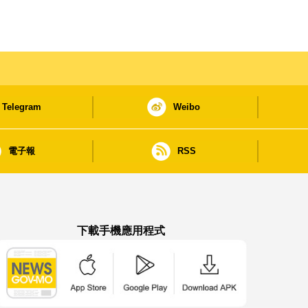
Telegram
Weibo
電子報
RSS
下載手機應用程式
澳門政府新聞 APP - App Store 下載
澳門政府新聞 APP - Google Pla
澳門政府新聞 APP -