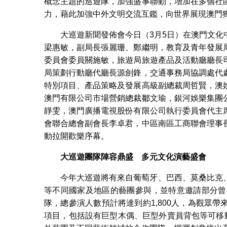
概念主題的巡遊隊，加強盛事聯動，增加在多個社
力，藉此加強中外文明交流互鑑，向世界展現澳門
大巡遊新聞發佈會今日（3月5日）在澳門文
梁惠敏，副局長張麗珊、鄭繼明，教育及青年發展
委員會委員關施敏，旅遊局旅遊產品及活動廳廳長
局策劃行動廳代廳長源劍鋒，交通事務局協調處代
特別項目、產品策略及發展高級副總裁周哲賢，澳
澳門有限公司市場營銷總裁鄒文瑜，銀河娛樂集團
靜雯，澳門廣播電視股份有限公司執行委員會代主
會聯合總會副會長李卓君，中區南區工商聯會理事
動拉開歡樂序幕。
大巡遊團隊陣容鼎盛 多元文化演藝盛會
今年大巡遊將有來自葡萄牙、巴西、莫桑比克
等不同國家及地區的藝團參與，並特意邀請部分曾
隊，總參演人數預計將達到約1,800人，為觀眾
項目，包括設有巨型木偶、巨型外賣員背包等可移