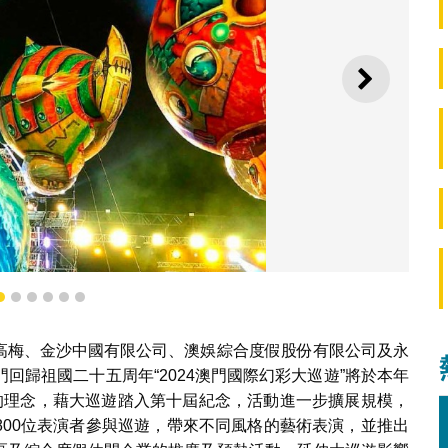
下一則
3
4
5
6
7
8
 打造多元文化共融盛事共舞演藝之都
高梅、金沙中國有限公司、澳娛綜合度假股份有限公司及永
回歸祖國二十五周年“2024澳門國際幻彩大巡遊”將於本年
融＂的理念，藉大巡遊踏入第十屆紀念，活動進一步擴展規模，
,800位表演者參與巡遊，帶來不同風格的藝術表演，並推出