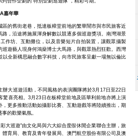
列合作企劃的“特別企劃巡遊隊”，精彩可期。
VA
嘉年華
城區的舊街老巷，抵達板樟堂前地的繁華鬧市與市民旅客近
馬路，沿途將施展渾身解數以競逐多個巡遊獎項。南灣湖景
戲、工作坊、互動攤位，以及音樂短片自拍裝置，讓觀眾攝製
的巡遊藝人現身何鴻燊博士大馬路，與觀眾熱烈狂歡。西灣
演，並以全新構思融合數字科技，向市民旅客呈獻一場無以倫比
辦大巡遊活動，不同風格的表演團隊將於3月17日至22日
客驚喜亮相。3月23日在板樟堂前地及區華利前地亦將上演
外，更多推動活動如攝影比賽、互動遊戲等將陸續推出，期
盛事的歡樂氣氛。
際幻彩大巡遊”由文化局與六大綜合度假休閒企業聯合主辦，旅
、體育局、教育及青年發展局、澳門航空股份有限公司及澳