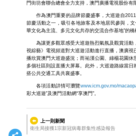
門街坊會聯合總會全力支持，澳門廣播電視股份有
作為澳門重要的品牌節慶盛事，大巡遊自201
節慶活動之一，吸引各地旅客及本地居民參與，文
華文化為主流、多元文化共存的交流合作基地”的
為讓更多觀眾感受大巡遊熱烈氣氛及觀賞活動
視綜藝》電視頻道對大巡遊活動進行直播，澳廣視
播欣賞澳門大巡遊盛況；而祐漢公園、綠楊花園休
多個社區則設直播大屏幕。此外，大巡遊路線當日
搭公共交通工具共襄盛事。
各項活動詳情可瀏覽
www.icm.gov.mo/macaop
彩大巡遊”及澳門活動網“享澳門”。
上一則新聞
衛生局接獲1宗新冠病毒群集性感染報告