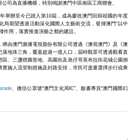
限公司為直播機構，特別鳴謝澳門中區南區工商聯會。
1年舉辦至今已踏入第10屆，成為慶祝澳門回歸祖國的年度
化局期望透過活動深化國際人文藝術交流，發揮澳門“以中
橋樑作用，落實推進演藝之都的建設。
，將由澳門廣播電視股份有限公司透過《澳視澳門》及《澳
已落地珠三角，覆蓋超過一億人口，屆時觀眾可透過觀看直
憩區、三盞燈圓形地、高園街及氹仔哥英布拉街花城公園側
將實施人流管制措施及封路安排，市民可盡量選擇步行或乘
arade
、微信公眾號“澳門文化局IC”、臉書專頁“澳門國際幻