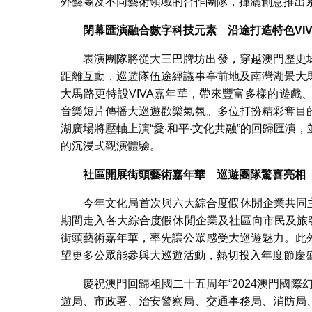
外藝團及不同藝術領域的合作團隊，揮灑創意推出系
閉幕匯演融合數字科技元素 沿途打造特色
VI
表演團隊將從大三巴牌坊出發，穿越澳門歷史
距離互動，巡遊隊伍途經議事亭前地及南灣湖景大
大馬路更特設VIVA嘉年華，帶來豐富多樣的遊
音樂短片傳播大巡遊歡樂氣氛。多位打扮精彩奪目
湖廣場將壓軸上演“愛‧和平‧文化共融”的回歸匯
的沉浸式觀演體驗。
社區開展街頭藝術嘉年華 巡遊團隊驚喜亮相
今年文化局首次與六大綜合度假休閒企業共同主
期間走入各大綜合度假休閒企業及社區向市民及旅
街頭藝術嘉年華，率先讓公眾感受大巡遊魅力。此
望更多公眾能參與大巡遊活動，熱切投入年度節慶
慶祝澳門回歸祖國二十五周年“2024澳門國
遊局、市政署、治安警察局、交通事務局、消防局