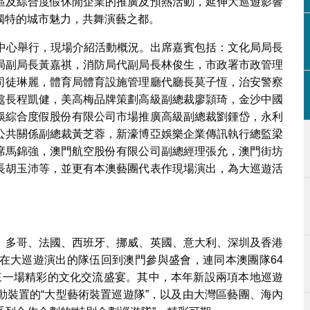
區及綜合度假休閒企業的推廣及預熱活動，延伸大巡遊影響
獨特的城市魅力，共舞演藝之都。
化中心舉行，現場介紹活動概況。出席嘉賓包括：文化局局長
局副局長黃嘉祺，消防局代副局長林俊生，市政署市政管理
司徒琳麗，體育局體育設施管理廳代廳長莫子恆，治安警察
處長程凱健，美高梅品牌策劃高級副總裁廖頴琦，金沙中國
娛綜合度假股份有限公司市場推廣高級副總裁劉鍾岱，永利
公共關係副總裁黃芝蓉，新濠博亞娛樂企業傳訊執行總監梁
席馬錦強，澳門航空股份有限公司副總經理張允，澳門街坊
長胡玉沛等，並更有本澳藝團代表作現場演出，為大巡遊活
、多哥、法國、西班牙、挪威、英國、意大利、深圳及香港
在大巡遊演出的隊伍回到澳門參與盛會，連同本澳團隊64
帶來一場精彩的文化交流盛宴。其中，本年新設兩項本地巡遊
動裝置的“大型藝術裝置巡遊隊”，以及由大灣區藝團、海內