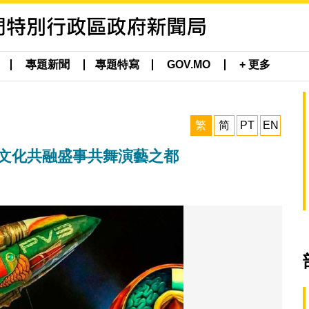
專題新聞
專題特寫
GOV.MO
+ 更多
繁
简
PT
EN
元文化共融盛事共舞演藝之都