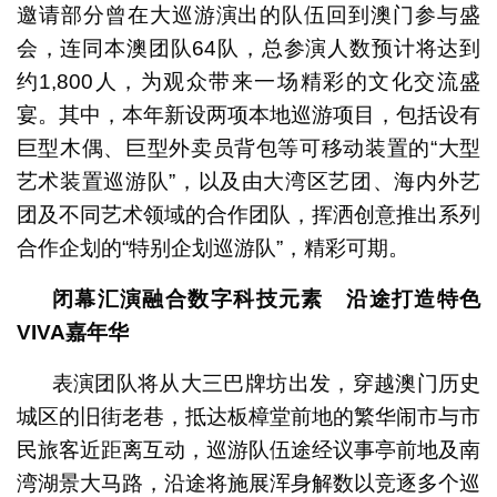
邀请部分曾在大巡游演出的队伍回到澳门参与盛
会，连同本澳团队64队，总参演人数预计将达到
约1,800人，为观众带来一场精彩的文化交流盛
宴。其中，本年新设两项本地巡游项目，包括设有
巨型木偶、巨型外卖员背包等可移动装置的“大型
艺术装置巡游队”，以及由大湾区艺团、海内外艺
团及不同艺术领域的合作团队，挥洒创意推出系列
合作企划的“特别企划巡游队”，精彩可期。
闭幕汇演融合数字科技元素 沿途打造特色
VIVA
嘉年华
表演团队将从大三巴牌坊出发，穿越澳门历史
城区的旧街老巷，抵达板樟堂前地的繁华闹市与市
民旅客近距离互动，巡游队伍途经议事亭前地及南
湾湖景大马路，沿途将施展浑身解数以竞逐多个巡