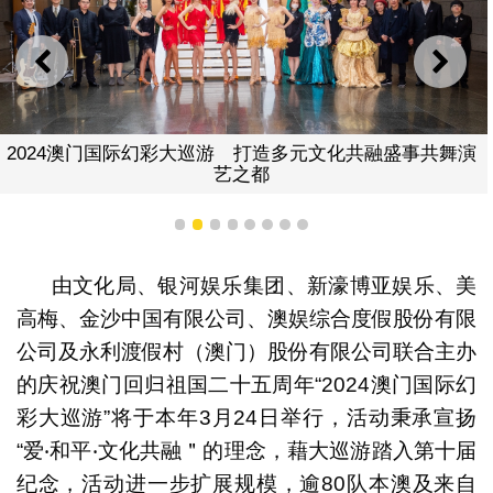
上一则
下一
2024澳门国际幻彩大巡游 打造多元文化共融盛事共舞演
艺之都
1
2
3
4
5
6
7
8
由文化局、银河娱乐集团、新濠博亚娱乐、美
高梅、金沙中国有限公司、澳娱综合度假股份有限
公司及永利渡假村（澳门）股份有限公司联合主办
的庆祝澳门回归祖国二十五周年“2024澳门国际幻
彩大巡游”将于本年3月24日举行，活动秉承宣扬
“爱‧和平‧文化共融＂的理念，藉大巡游踏入第十届
纪念，活动进一步扩展规模，逾80队本澳及来自