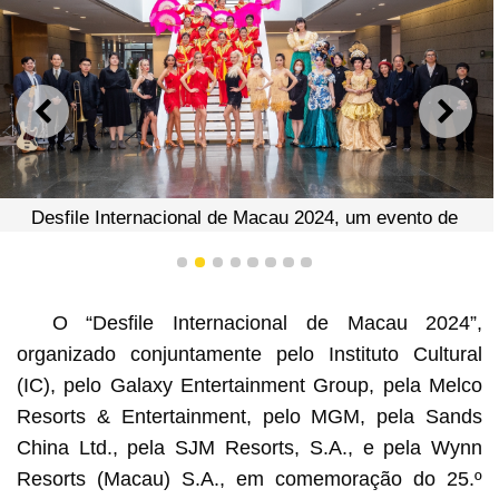
ANTERIOR
SEGU
Desfile Internacional de Macau 2024, um evento de
integração cultural para animar a “cidade de
espectáculos” tem lugar no dia 24 de Março
1
2
3
4
5
6
7
8
O “Desfile Internacional de Macau 2024”,
organizado conjuntamente pelo Instituto Cultural
(IC), pelo Galaxy Entertainment Group, pela Melco
Resorts & Entertainment, pelo MGM, pela Sands
China Ltd., pela SJM Resorts, S.A., e pela Wynn
Resorts (Macau) S.A., em comemoração do 25.º