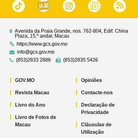
Avenida da Praia Grande, nos. 762-804, Edif. China
Plaza, 15.º andar, Macau
https://www.gcs.gov.mo
info@gcs.gov.mo
(853)2833 2886
(853)2835 5426
GOV.MO
Opiniões
Revista Macau
Contacte-nos
Livro do Ano
Declaração de
Privacidade
Livro de Fotos de
Macau
Cláusulas de
Utilização