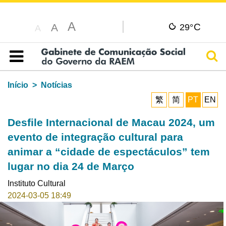
A
C
A
29°
A
Pesq
Índice
Início
Notícias
繁
简
PT
EN
Desfile Internacional de Macau 2024, um
evento de integração cultural para
animar a “cidade de espectáculos” tem
lugar no dia 24 de Março
Instituto Cultural
2024-03-05 18:49