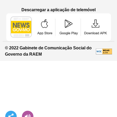
Descarregar a aplicação de telemóvel
Aplicação de telemóvel “Notícias do G
Aplicação de telemóvel “
Aplicação 
© 2022 Gabinete de Comunicação Social do
Governo da RAEM