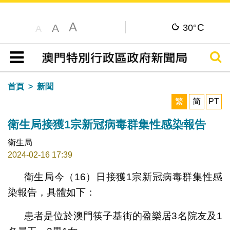
A
C
A
30°
A
搜尋
目錄
首頁
新聞
繁
简
PT
衛生局接獲1宗新冠病毒群集性感染報告
衛生局
2024-02-16 17:39
衛生局今（16）日接獲1宗新冠病毒群集性感
染報告，具體如下：
患者是位於澳門筷子基街的盈樂居3名院友及1