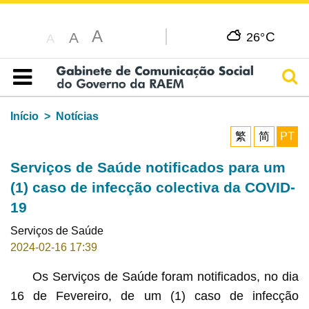
A
C
A
26°
A
Pesq
Índice
Início
Notícias
繁
简
PT
Serviços de Saúde notificados para um
(1) caso de infecção colectiva da COVID-
19
Serviços de Saúde
2024-02-16 17:39
Os Serviços de Saúde foram notificados, no dia
16 de Fevereiro, de um (1) caso de infecção