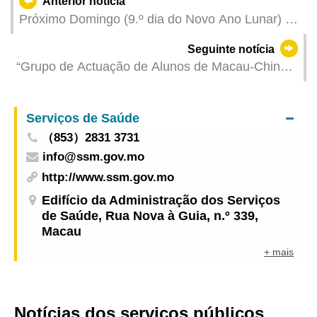
Anterior notícia
Próximo Domingo (9.º dia do Novo Ano Lunar) é
o último dia do funcionamento da “Zona pedonal
Seguinte notícia
temporária instalada no bairro antigo da Taipa
“Grupo de Actuação de Alunos de Macau-China”
durante o Ano Novo Chinês”
realizou com sucesso espectáculos em Lisboa e
a DSEDJ efectuou intercâmbios com instituições
Serviços de Saúde
educativas de Portugal para promover o ensino
（853）2831 3731
da língua portuguesa
info@ssm.gov.mo
http://www.ssm.gov.mo
Edifício da Administração dos Serviços
de Saúde, Rua Nova à Guia, n.º 339,
Macau
+ mais
Notícias dos serviços públicos