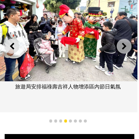
上一則
下一
旅遊局安排福祿壽吉祥人物增添
區內節日氣氛
1
2
3
4
5
6
7
8