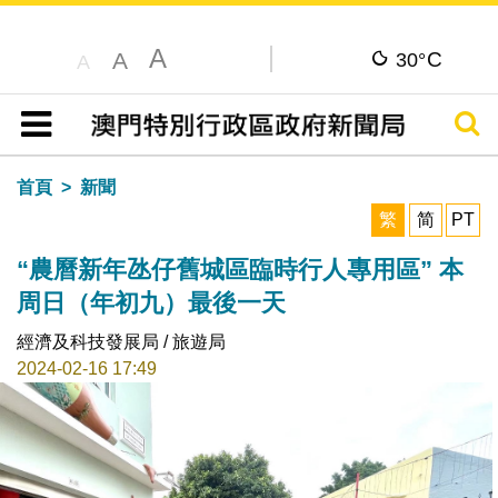
A
C
A
30°
A
搜尋
目錄
首頁
新聞
繁
简
PT
“農曆新年氹仔舊城區臨時行人專用區” 本
周日（年初九）最後一天
經濟及科技發展局 / 旅遊局
2024-02-16 17:49