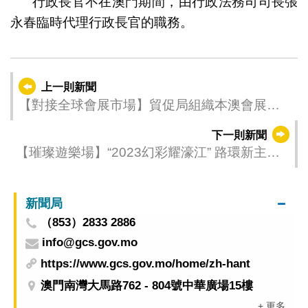
行政長官不在澳門期間，由行政法務司司長張
永春臨時代理行政長官的職務。
上一則新聞
【對接全球會展市場】貿促局組織本澳會展業
界參加CEFCO 2024
下一則新聞
【璀璨遊樂場】“2023幻彩耀濠江” 路環新主題
光雕表演周日晚(14日)上畫
新聞局
（853）2833 2886
info@gcs.gov.mo
https://www.gcs.gov.mo/home/zh-hant
澳門南灣大馬路762 - 804號中華廣場15樓
+ 更多