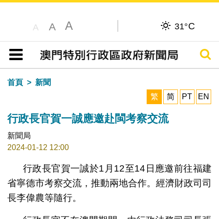
A
C
A
31°
A
搜尋
目錄
首頁
新聞
繁
简
PT
EN
行政長官賀一誠應邀赴閩考察交流
新聞局
2024-01-12 12:00
行政長官賀一誠於1月12至14日應邀前往福建
省寧德市考察交流，推動兩地合作。經濟財政司司
長李偉農等隨行。