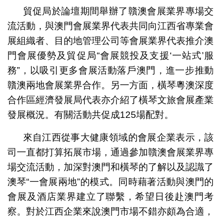
貿促局於論壇期間舉辦了贛澳會展業界專場交
流活動，與澳門會展業界代表共同向江西省專業會
展組織者、目的地管理公司等會展業界代表推介澳
門會展優勢及貿促局“會展競投及支援‘一站式’服
務”，以吸引更多會展活動落戶澳門，進一步推動
贛澳兩地會展業界合作。另一方面，橫琴粵澳深度
合作區經濟發展局代表亦介紹了橫琴文旅會展產業
發展概況。有關活動共促成125場配對。
來自江西從事大健康領域的會展企業表示，該
司一直都打算拓展市場，通過參加贛澳會展業界專
場交流活動，加深對澳門和橫琴的了解以及認識了
澳琴“一會展兩地”的模式。同時藉著活動與澳門的
會展及酒店業界建立了聯繫，希望日後赴澳門考
察。對於江西企業來說澳門市場不錯亦頗為合適，