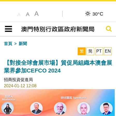
A
C
A
30°
A
搜尋
目錄
首頁
新聞
繁
简
PT
EN
【對接全球會展市場】貿促局組織本澳會展
業界參加CEFCO 2024
招商投資促進局
2024-01-12 12:08