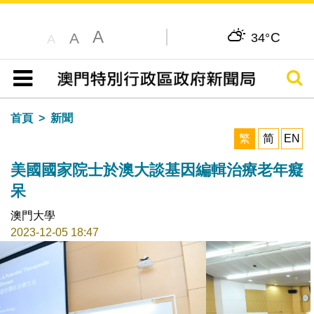
A
C
A
34°
A
搜尋
目錄
首頁
新聞
繁
简
EN
美國國家院士於澳大談基因編輯治療老年癡
呆
澳門大學
2023-12-05 18:47