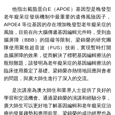
他指出載脂蛋白E（APOE）基因型是晚發型
老年癡呆症發病機制中最重要的遺傳風險因子，
APOE4 等位基因的存在增加晚發型老年癡呆症的
風險，目前在向大腦傳遞基因編輯元件時，受到血
腦屏障（BBB）的阻礙等限制。梁錦榮的研究團
隊使用聚焦超音波（FUS）技術，實現暫時打開
血腦屏障的效果，從而解決了標靶基因編輯療法的
瓶頸難題，該發明為老年癡呆症的基因編輯療法的
臨床使用奠定了基礎。梁錦榮亦熱情地回應與會者
的問題，與廣大師生進行了深入的交流。
是次講座為澳大師生和業界人士提供了良好的
學習和交流機會。通過梁錦榮的演講和經驗分享，
廣大師生可以更好地了解基因編輯和老年癡呆症治
療的發展趨勢和應用前景。梁錦榮的成功經歷也為