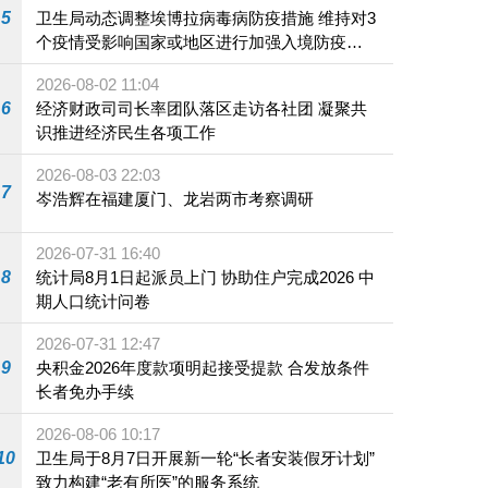
5
卫生局动态调整埃博拉病毒病防疫措施 维持对3
个疫情受影响国家或地区进行加强入境防疫措
施
2026-08-02 11:04
6
经济财政司司长率团队落区走访各社团 凝聚共
识推进经济民生各项工作
2026-08-03 22:03
7
岑浩辉在福建厦门、龙岩两市考察调研
2026-07-31 16:40
8
统计局8月1日起派员上门 协助住户完成2026 中
期人口统计问卷
2026-07-31 12:47
9
央积金2026年度款项明起接受提款 合发放条件
长者免办手续
2026-08-06 10:17
10
卫生局于8月7日开展新一轮“长者安装假牙计划”
致力构建“老有所医”的服务系统