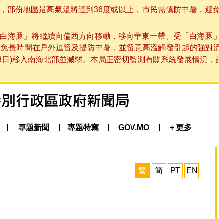
部份地區最高氣溫將達到36度或以上，市民需慎防中暑，避免在烈
白海豚」將繼續向偏西方向移動，移向華東一帶。受「白海豚
避免長時間在戶外逗留及提防中暑，並留意高溫觸發引起的強對
8日)移入南海北部並減弱。本局正密切監測有關系統發展情況，請市
專題新聞
專題特寫
GOV.MO
+ 更多
繁
简
PT
EN