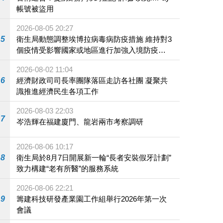
帳號被盜用
2026-08-05 20:27
5
衛生局動態調整埃博拉病毒病防疫措施 維持對3
個疫情受影響國家或地區進行加強入境防疫措
施
2026-08-02 11:04
6
經濟財政司司長率團隊落區走訪各社團 凝聚共
識推進經濟民生各項工作
2026-08-03 22:03
7
岑浩輝在福建廈門、龍岩兩市考察調研
2026-08-06 10:17
8
衛生局於8月7日開展新一輪“長者安裝假牙計劃”
致力構建“老有所醫”的服務系統
2026-08-06 22:21
9
籌建科技研發產業園工作組舉行2026年第一次
會議