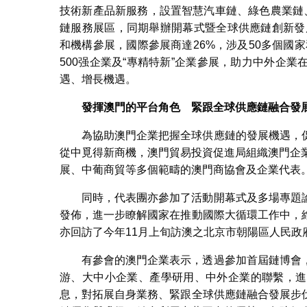
技術新產品新服務，設置智慧汽車鏈、綠色農業鏈
鏈服務展區，同期舉辦開幕式暨全球供應鏈創新發
和機構參展，國際參展商達26%，涉及50多個國家
500强企業及“專精特新”企業參展，助力中外企
遇、增長機遇。
發揮澳門的平台角色 緊跟
全球供應鏈融合
為協助澳門企業把握全球供應鏈的發展機遇，
從中覓得新商機，澳門貿易投資促進局組織澳門企
展、中葡商貿等多個範疇的澳門商協會及企業代表
同時，代表團亦參加了活動開幕式及多場專題
發佈，進一步瞭解國家在推動國際大循環工作中，
亦回訪了今年11月上旬訪澳之北京市朝陽區人民
有參會的澳門企業表示，透過參加首屆鏈博會
游、大中小企業、產學研用、中外企業的聯繫，進
息，對拓展自身業務、緊跟全球供應鏈融合發展步