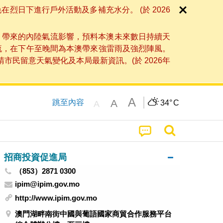
日下進行戶外活動及多補充水分。 (於 2026
」帶來的內陸氣流影響，預料本澳未來數日持續天
流，在下午至晚間為本澳帶來強雷雨及強烈陣風。
民留意天氣變化及本局最新資訊。(於 2026年
A
A
跳至內容
34°
C
A
招商投資促進局
（853）2871 0300
ipim@ipim.gov.mo
http://www.ipim.gov.mo
澳門湖畔南街中國與葡語國家商貿合作服務平台