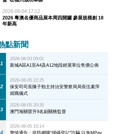
2026-08-04 17:12
2026 粵澳名優商品展本周四開鑼 參展規模創 18
年新高
熱點新聞
2026-08-03 09:01
1
新城A區A1至A4及A12地段經屋單位售價公佈
2026-08-05 22:25
2
保安司司長陳子勁主持治安警察局局長伍素萍
就職儀式
2026-08-05 20:35
3
澳門海關晉升9名副關務監督
2026-08-05 15:14
4
警情通告：提防網購“掃碼登記”詐騙 以免MPay