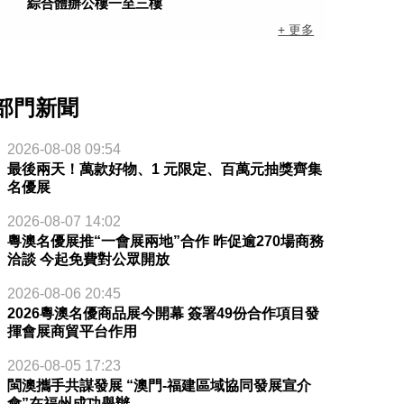
綜合體辦公樓一至三樓
+ 更多
部門新聞
2026-08-08 09:54
最後兩天！萬款好物、1 元限定、百萬元抽獎齊集
名優展
2026-08-07 14:02
粵澳名優展推“一會展兩地”合作 昨促逾270場商務
洽談 今起免費對公眾開放
2026-08-06 20:45
2026粵澳名優商品展今開幕 簽署49份合作項目發
揮會展商貿平台作用
2026-08-05 17:23
閩澳攜手共謀發展 “澳門-福建區域協同發展宣介
會”在福州成功舉辦