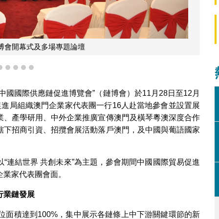
任鴻斌會長與澳門企業家代表團合影
2
3
4
5
6
國國際供應鏈促進博覽會”（鏈博會）於11月28日至12月
促進局組織澳門企業家代表團一行16人赴當地參會並設置展
業、產學研用、中外企業推廣宣傳澳門及橫琴粵澳深度合作
轄下招商引資、招攬會展活動落戶澳門，及中國與葡語國家
“連結世界 共創未來”為主題，參會期間中國國際貿易促進
企業家代表團會面。
行業鏈發展
位面積達到100%，集中展示各鏈條上中下游關鍵環節的新