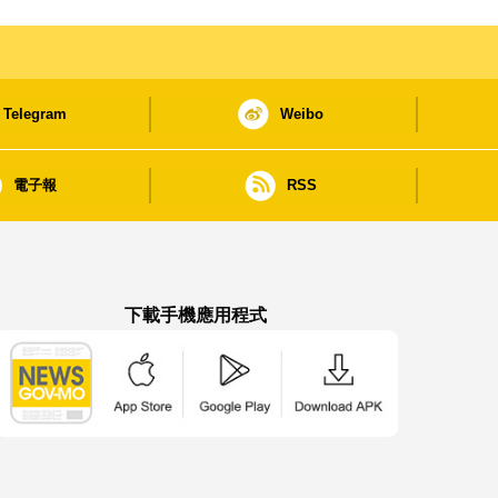
Telegram
Weibo
電子報
RSS
下載手機應用程式
澳門政府新聞 APP - App Store 下載
澳門政府新聞 APP - Google Pla
澳門政府新聞 APP -