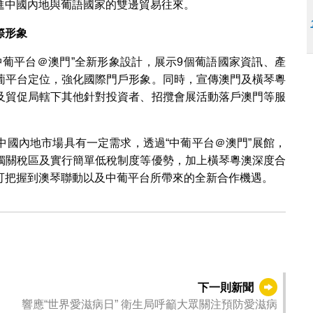
進中國內地與葡語國家的雙邊貿易往來。
際形象
中葡平台＠澳門”全新形象設計，展示9個葡語國家資訊、產
葡平台定位，強化國際門戶形象。同時，宣傳澳門及橫琴粵
及貿促局轄下其他針對投資者、招攬會展活動落戶澳門等服
中國內地市場具有一定需求，透過“中葡平台＠澳門”展館，
獨關稅區及實行簡單低稅制度等優勢，加上橫琴粵澳深度合
可把握到澳琴聯動以及中葡平台所帶來的全新合作機遇。
下一則新聞
響應“世界愛滋病日” 衛生局呼籲大眾關注預防愛滋病