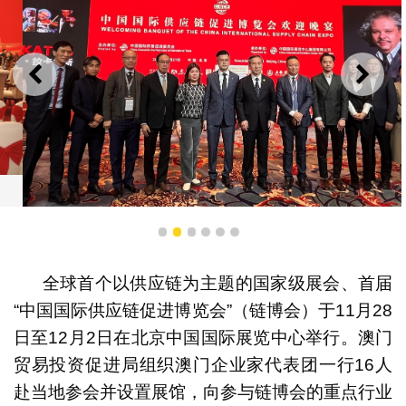
上一则
下一
中国国际贸易促进委员会任鸿斌会长与澳门企业家代表团
1
2
3
4
5
6
合影
全球首个以供应链为主题的国家级展会、首届
“中国国际供应链促进博览会”（链博会）于11月28
日至12月2日在北京中国国际展览中心举行。澳门
贸易投资促进局组织澳门企业家代表团一行16人
赴当地参会并设置展馆，向参与链博会的重点行业