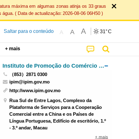
ratura máxima em algumas zonas atinja os 33 graus
 água. ( Data de actualização: 2026-08-06 06H50 )
A
A
Saltar para o conteúdo
31°
C
A
+ mais
Instituto de Promoção do Comércio e do Investimento
（853）2871 0300
ipim@ipim.gov.mo
http://www.ipim.gov.mo
Rua Sul de Entre Lagos, Complexo da
Plataforma de Serviços para a Cooperação
Comercial entre a China e os Países de
Língua Portuguesa, Edifício de escritório, 1.º
- 3.º andar, Macau
+ mais