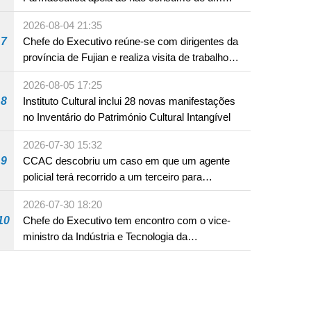
produto com substâncias medicamentosas
2026-08-04 21:35
ocidentais
7
Chefe do Executivo reúne-se com dirigentes da
província de Fujian e realiza visita de trabalho
em Fuzhou
2026-08-05 17:25
8
Instituto Cultural inclui 28 novas manifestações
no Inventário do Património Cultural Intangível
2026-07-30 15:32
9
CCAC descobriu um caso em que um agente
policial terá recorrido a um terceiro para
assumir por si a culpa na sequência de uma
2026-07-30 18:20
infracção rodoviária
10
Chefe do Executivo tem encontro com o vice-
ministro da Indústria e Tecnologia da
Informação