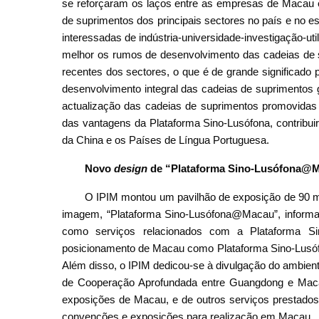
se reforçaram os laços entre as empresas de Macau e
de suprimentos dos principais sectores no país e no e
interessadas de indústria-universidade-investigação-u
melhor os rumos de desenvolvimento das cadeias de s
recentes dos sectores, o que é de grande significado
desenvolvimento integral das cadeias de suprimentos 
actualização das cadeias de suprimentos promovidas 
das vantagens da Plataforma Sino-Lusófona, contribuir 
da China e os Países de Língua Portuguesa.
N
ov
o
design
de
“Plataforma Sino-Lusófona@
O IPIM montou um pavilhão de exposição de 90 
imagem, “Plataforma Sino-Lusófona@Macau”, informa
como serviços relacionados com a Plataforma Si
posicionamento de Macau como Plataforma Sino-Lusófo
Além disso, o IPIM dedicou-se à divulgação do ambien
de Cooperação Aprofundada entre Guangdong e Ma
exposições de Macau, e de outros serviços prestados 
convenções e exposições para realização em Macau.