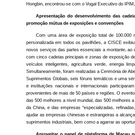
Hongbin, encontrou-se com o Vogal Executivo do IPIM
Apresenta
ção
d
o desenvolvimento das cadeia
promoção mútua de
exposiç
ões e convenções
Com uma área de exposição total de 100.000
personalizada em todos os pavilhões, a CISCE exibiu
novos serviços das partes essenciais a montante, ao 
com cinco cadeias principais e zonas de exposição de
veículos inteligentes, agricultura verde, energia lim
Simultaneamente, foram realizadas a Cerimónia de Ab
Suprimentos Globais, seis fóruns temáticos e uma sé
e instituições nacionais e internacionais participar
provenientes de mais de 50 países e regiões. O event
das 500 melhores a nível mundial, das 500 melhores a
da China, e das empresas “especializadas, refinadas,
ajudar as empresas chinesas e estrangeiras a alcança
suprimentos industriais, bem como a agarrar as oport
Aproveitar
o papel de plataforma de Macau p