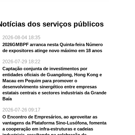
Notícias dos serviços públicos
2026-08-04 18:35
2026GMBPF arranca nesta Quinta-feira Número
de expositores atinge novo máximo em 18 anos
2026-07-29 18:22
Captação conjunta de investimentos por
NTE
entidades oficiais de Guangdong, Hong Kong e
Macau em Pequim para promover o
desenvolvimento sinergético entre empresas
estatais centrais e sectores industriais da Grande
Baía
2026-07-26 09:17
O Encontro de Empresários, ao aproveitar as
vantagens da Plataforma Sino-Lusófona, fomenta
a cooperação em infra-estruturas e cadeias
industriais, resultando na celebração de