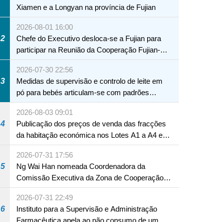
Xiamen e a Longyan na província de Fujian
2026-08-01 16:00
2
Chefe do Executivo desloca-se a Fujian para
participar na Reunião da Cooperação Fujian-
Macau
2026-07-30 22:56
3
Medidas de supervisão e controlo de leite em
pó para bebés articulam-se com padrões
internacionais Serviços interdepartamentais
2026-08-03 09:01
envidam esforços para assegurar a saúde dos
4
Publicação dos preços de venda das fracções
bebés e crianças, assim como a segurança
da habitação económica nos Lotes A1 a A4 e
alimentar
A12 da Zona A dos Novos Aterros
2026-07-31 17:56
5
Ng Wai Han nomeada Coordenadora da
Comissão Executiva da Zona de Cooperação
Aprofundada entre Guangdong e Macau em
2026-07-31 22:49
Hengqin
6
Instituto para a Supervisão e Administração
Farmacêutica apela ao não consumo de um