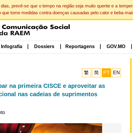
dias, prevê-se que o tempo na região seja muito quente e a tempe
o que tome medidas contra doenças causadas pelo calor e beba mais
Infografia
Dossiers
Reportagens
GOV.MO
繁
简
PT
EN
par na primeira CISCE e aproveitar as
cional nas cadeias de suprimentos
nto