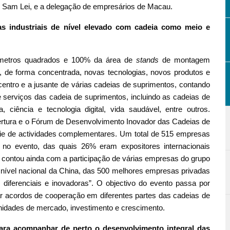
, Sam Lei, e a delegação de empresários de Macau.
s industriais
de
nível elevado
com
cadeia como meio
e
 metros quadrados e 100% da área de
stands
de montagem
, de forma concentrada, novas tecnologias, novos produtos e
centro e a jusante de várias cadeias de suprimentos, contando
 serviços das cadeia de suprimentos, incluindo as cadeias de
pa, ciência e tecnologia digital, vida saudável, entre outros.
ertura e o Fórum de Desenvolvimento Inovador das Cadeias de
rie de actividades complementares. Um total de 515 empresas
am no evento, das quais 26% eram expositores internacionais
o contou ainda com a participação de várias empresas do grupo
 nível nacional da China, das 500 melhores empresas privadas
 diferenciais e inovadoras”. O objectivo do evento passa por
r acordos de cooperação em diferentes partes das cadeias de
unidades de mercado, investimento e crescimento.
ara acompanhar de perto o desenvolvimento integral das