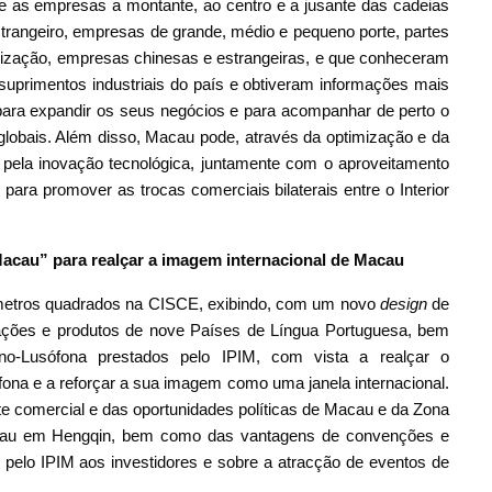
 as empresas a montante, ao centro e a jusante das cadeias
strangeiro, empresas de grande, médio e pequeno porte, partes
tilização, empresas chinesas e estrangeiras, e que conheceram
uprimentos industriais do país e obtiveram informações mais
 para expandir os seus negócios e para acompanhar de perto o
globais. Além disso, Macau pode, através da optimização e da
pela inovação tecnológica, juntamente com o aproveitamento
para promover as trocas comerciais bilaterais entre o Interior
Macau”
para
realça
r
a imagem internacional de Macau
metros quadrados na CISCE, exibindo, com um novo
design
de
ções e produtos de nove Países de Língua Portuguesa, bem
no-Lusófona prestados pelo IPIM, com vista a realçar o
na e a reforçar a sua imagem como uma janela internacional.
te comercial e das oportunidades políticas de Macau e da Zona
cau em Hengqin, bem como das vantagens de convenções e
pelo IPIM aos investidores e sobre a atracção de eventos de