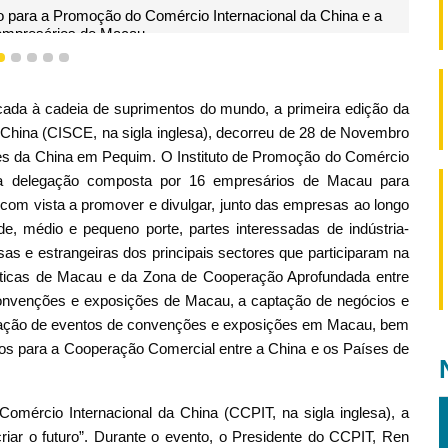
o para a Promoção do Comércio Internacional da China e a
empresários de Macau
2
3
4
5
6
icada à cadeia de suprimentos do mundo, a primeira edição da
China (CISCE, na sigla inglesa), decorreu de 28 de Novembro
es da China em Pequim. O Instituto de Promoção do Comércio
a delegação composta por 16 empresários de Macau para
, com vista a promover e divulgar, junto das empresas ao longo
, médio e pequeno porte, partes interessadas de indústria-
sas e estrangeiras dos principais sectores que participaram na
íticas de Macau e da Zona de Cooperação Aprofundada entre
nvenções e exposições de Macau, a captação de negócios e
lização de eventos de convenções e exposições em Macau, bem
os para a Cooperação Comercial entre a China e os Países de
mércio Internacional da China (CCPIT, na sigla inglesa), a
r o futuro”. Durante o evento, o Presidente do CCPIT, Ren