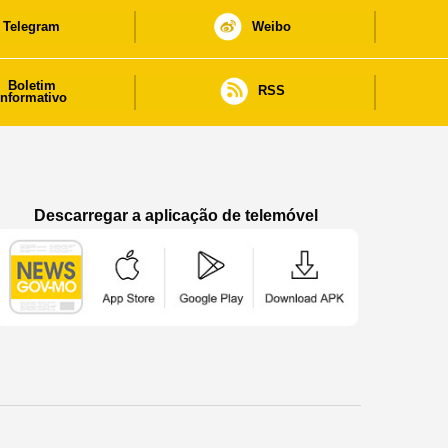
Telegram
Weibo
Boletim
RSS
informativo
Descarregar a aplicação de telemóvel
Aplicação de telemóvel “Notícias do Governo
Aplicação de telemóvel “Notícia
Aplicação de telem