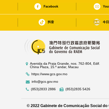
Facebook
You
抖音
今
Avenida da Praia Grande, nos. 762-804, Edif.
China Plaza, 15.º andar, Macau
https://www.gcs.gov.mo
info@gcs.gov.mo
(853)2833 2886
(853)2835 5426
© 2022 Gabinete de Comunicação Social d