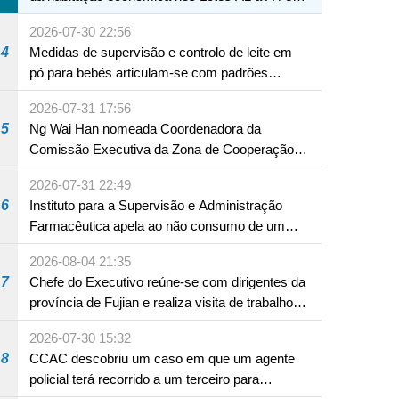
A12 da Zona A dos Novos Aterros
2026-07-30 22:56
4
Medidas de supervisão e controlo de leite em
pó para bebés articulam-se com padrões
internacionais Serviços interdepartamentais
2026-07-31 17:56
envidam esforços para assegurar a saúde dos
5
Ng Wai Han nomeada Coordenadora da
bebés e crianças, assim como a segurança
Comissão Executiva da Zona de Cooperação
alimentar
Aprofundada entre Guangdong e Macau em
2026-07-31 22:49
Hengqin
6
Instituto para a Supervisão e Administração
Farmacêutica apela ao não consumo de um
produto com substâncias medicamentosas
2026-08-04 21:35
ocidentais
7
Chefe do Executivo reúne-se com dirigentes da
província de Fujian e realiza visita de trabalho
em Fuzhou
2026-07-30 15:32
8
CCAC descobriu um caso em que um agente
policial terá recorrido a um terceiro para