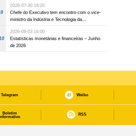
assumir por si a culpa na sequência de uma
2026-07-30 18:20
infracção rodoviária
9
Chefe do Executivo tem encontro com o vice-
ministro da Indústria e Tecnologia da
Informação
2026-08-03 16:00
10
Estatísticas monetárias e financeiras – Junho
de 2026
Telegram
Weibo
Boletim
RSS
informativo