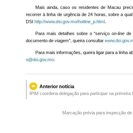
Mais ainda, caso os residentes de Macau preci
recorrer à linha de urgência de 24 horas, sobre a qua
DSI
http://www.dsi.gov.mo/hotline_p.html
.
Para mais detalhes sobre o “serviço
on-line
de 
documento de viagem”, queira consultar
www.dsi.gov.m
Para mais informações, queira ligar para a linha 
o@dsi.gov.mo
.
Anterior notícia
IPIM coordena delegação para participar na primeira
internacional nas cadeias de suprimentos industriais
Marcação prévia para inspecção de 