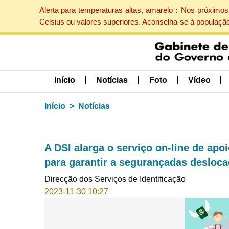
Alerta para temperaturas altas, amarelo：Nos próximos 
Celsius ou valores superiores. Aconselha-se à populaçã
Início
Notícias
Foto
Vídeo
Início
Notícias
A DSI alarga o serviço on-line de ap
para garantir a segurançadas desloca
Direcção dos Serviços de Identificação
2023-11-30 10:27