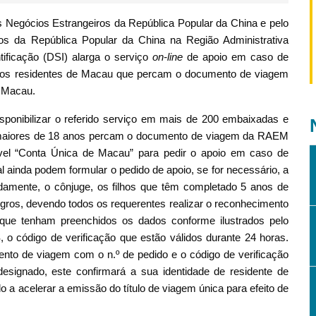
os Negócios Estrangeiros da República Popular da China e pelo
os da República Popular da China na Região Administrativa
ificação (DSI) alarga o serviço
on-line
de apoio em caso de
a aos residentes de Macau que percam o documento de viagem
a Macau.
sponibilizar o referido serviço em mais de 200 embaixadas e
 maiores de 18 anos percam o documento de viagem da RAEM
óvel “Conta Única de Macau” para pedir o apoio em caso de
 ainda podem formular o pedido de apoio, se for necessário, a
damente, o cônjuge, os filhos que têm completado 5 anos de
ogros, devendo todos os requerentes realizar o reconhecimento
go que tenham preenchidos os dados conforme ilustrados pelo
, o código de verificação que estão válidos durante 24 horas.
to de viagem com o n.º de pedido e o código de verificação
esignado, este confirmará a sua identidade de residente de
a acelerar a emissão do título de viagem única para efeito de