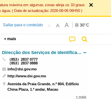
ratura máxima em algumas zonas atinja os 33 graus
 água. ( Data de actualização: 2026-08-06 06H50 )
A
A
Saltar para o conteúdo
30°
C
A
+ mais
Direcção dos Serviços de Identificação
（853）2837 0777
（853）2837 0888
info@dsi.gov.mo
http://www.dsi.gov.mo
Avenida da Praia Grande, n.º 804, Edifício
China Plaza, 1.º andar, Macau
+ mais