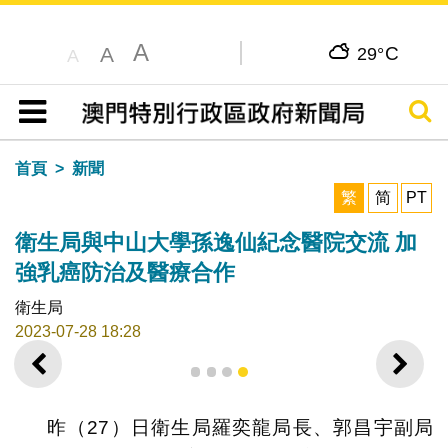
A
C
A
29°
A
搜尋
目錄
首頁
新聞
繁
简
PT
衛生局與中山大學孫逸仙紀念醫院交流 加
強乳癌防治及醫療合作
衛生局
2023-07-28 18:28
上一則
下一
1
2
3
4
昨（27）日衛生局羅奕龍局長、郭昌宇副局