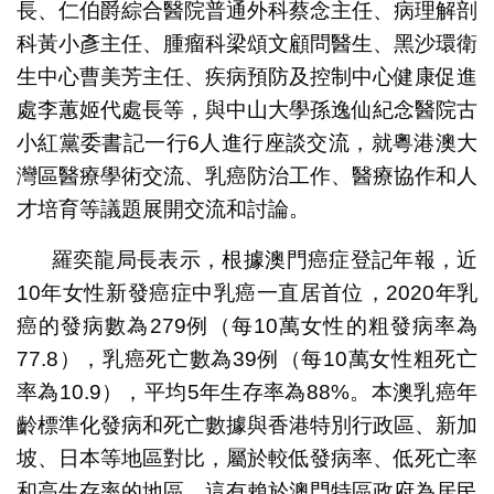
長、仁伯爵綜合醫院普通外科蔡念主任、病理解剖
科黃小彥主任、腫瘤科梁頌文顧問醫生、黑沙環衛
生中心曹美芳主任、疾病預防及控制中心健康促進
處李蕙姬代處長等，與中山大學孫逸仙紀念醫院古
小紅黨委書記一行6人進行座談交流，就粵港澳大
灣區醫療學術交流、乳癌防治工作、醫療協作和人
才培育等議題展開交流和討論。
羅奕龍局長表示，根據澳門癌症登記年報，近
古小紅黨委書記發言
10年女性新發癌症中乳癌一直居首位，2020年乳
癌的發病數為279例（每10萬女性的粗發病率為
77.8），乳癌死亡數為39例（每10萬女性粗死亡
率為10.9），平均5年生存率為88%。本澳乳癌年
齡標準化發病和死亡數據與香港特別行政區、新加
坡、日本等地區對比，屬於較低發病率、低死亡率
和高生存率的地區。這有賴於澳門特區政府為居民