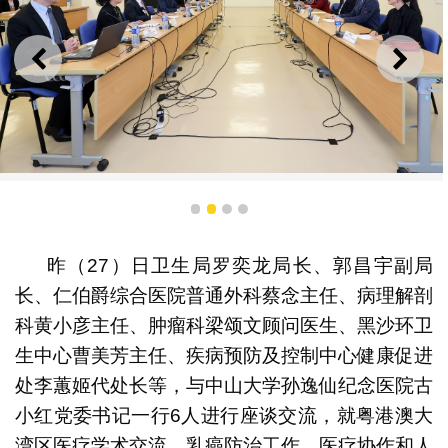
上一则
下一
卫生局与中山大学孙逸仙纪念医院进行座谈交流
1
2
3
4
昨（27）日卫生局罗奕龙局长、郭昌宇副局
长、仁伯爵综合医院普通外科蔡念主任、病理解剖
科黄小彦主任、肿瘤科梁颂文顾问医生、黑沙环卫
生中心曹美芳主任、疾病预防及控制中心健康促进
处李蕙姬代处长等，与中山大学孙逸仙纪念医院古
小红党委书记一行6人进行座谈交流，就粤港澳大
湾区医疗学术交流、乳癌防治工作、医疗协作和人