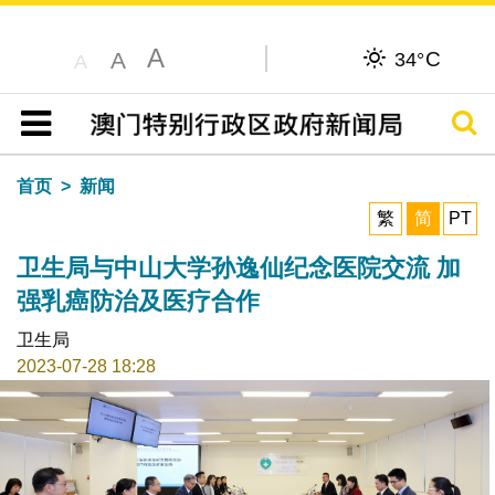
A
C
A
34°
A
搜寻
目录
首页
新闻
繁
简
PT
卫生局与中山大学孙逸仙纪念医院交流 加
强乳癌防治及医疗合作
卫生局
2023-07-28 18:28