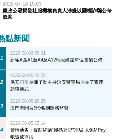
2026-07-16 15:03
廉政公署揭發社服機構負責人涉嫌以圍標詐騙公帑
政專員胡英明
資助
熱點新聞
2026-08-03 09:01
1
新城A區A1至A4及A12地段經屋單位售價公佈
2026-08-05 22:25
2
保安司司長陳子勁主持治安警察局局長伍素萍
就職儀式
2026-08-05 20:35
3
澳門海關晉升9名副關務監督
2026-08-05 15:14
4
警情通告：提防網購“掃碼登記”詐騙 以免MPay
帳號被盜用