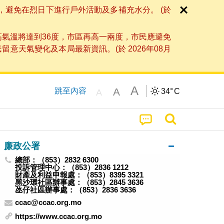
，避免在烈日下進行戶外活動及多補充水分。 (於
高氣溫將達到36度，市區再高一兩度，市民應避免
天氣變化及本局最新資訊。(於 2026年08月
A
A
跳至內容
34°
C
A
廉政公署
總部：（853）2832 6300
投訴管理中心：（853）2836 1212
財產及利益申報處：（853）8395 3321
黑沙環社區辦事處：（853）2845 3636
氹仔社區辦事處：（853）2836 3636
ccac@ccac.org.mo
https://www.ccac.org.mo