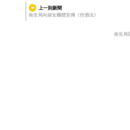
上一則新聞
衛生局向婦女團體宣傳《控酒法》
衛生局