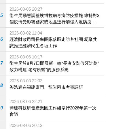
2026-08-05 20:27
5
衛生局動態調整埃博拉病毒病防疫措施 維持對3
個疫情受影響國家或地區進行加強入境防疫措
施
2026-08-02 11:04
6
經濟財政司司長率團隊落區走訪各社團 凝聚共
識推進經濟民生各項工作
2026-08-06 10:17
7
衛生局於8月7日開展新一輪“長者安裝假牙計劃”
致力構建“老有所醫”的服務系統
2026-08-03 22:03
8
岑浩輝在福建廈門、龍岩兩市考察調研
2026-08-06 22:21
9
籌建科技研發產業園工作組舉行2026年第一次
會議
2026-08-06 20:13