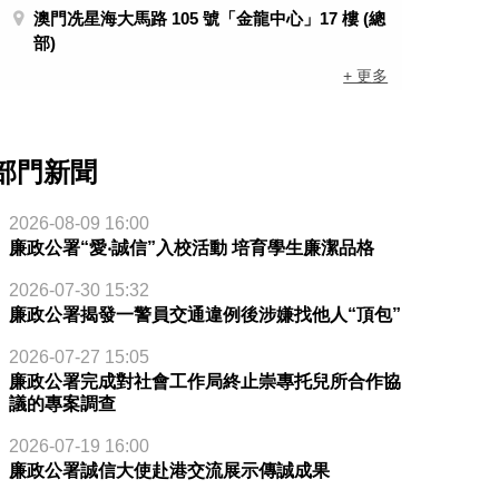
澳門冼星海大馬路 105 號「金龍中心」17 樓 (總
部)
+ 更多
部門新聞
2026-08-09 16:00
廉政公署“愛‧誠信”入校活動 培育學生廉潔品格
2026-07-30 15:32
廉政公署揭發一警員交通違例後涉嫌找他人“頂包”
2026-07-27 15:05
廉政公署完成對社會工作局終止崇專托兒所合作協
議的專案調查
2026-07-19 16:00
廉政公署誠信大使赴港交流展示傳誠成果