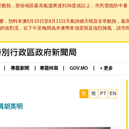
非常酷熱，部份地區最高氣溫將達到36度或以上，市民需慎防中暑
，預料本澳8月10日至8月11日天氣持續天晴及非常酷熱，最
強對流，在下午至晚間為本澳帶來強雷雨及強烈陣風，請市民留意
專題新聞
專題特寫
GOV.MO
+ 更多
繁
简
PT
EN
員胡英明