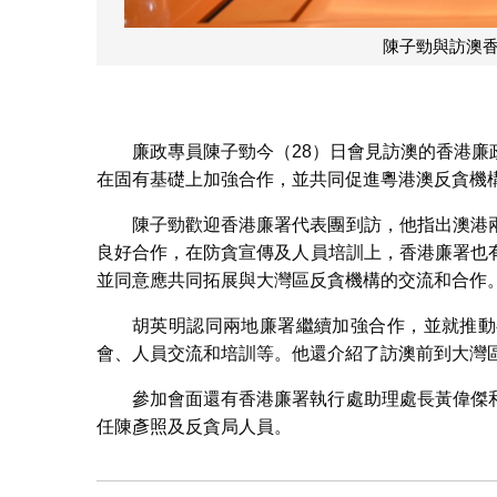
訪澳香港廉政公署代表團會談
廉政專員陳子勁今（28）日會見訪澳的香港
在固有基礎上加強合作，並共同促進粵港澳反貪機
陳子勁歡迎香港廉署代表團到訪，他指出澳港
良好合作，在防貪宣傳及人員培訓上，香港廉署也
並同意應共同拓展與大灣區反貪機構的交流和合作
胡英明認同兩地廉署繼續加強合作，並就推動
會、人員交流和培訓等。他還介紹了訪澳前到大灣
參加會面還有香港廉署執行處助理處長黃偉傑
任陳彥照及反貪局人員。