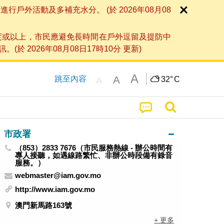
外活動及多補充水分。 (於 2026年08月08
度或以上，市民應避免長時間在戶外逗留及提防中
026年08月08日17時10分 更新)
A
A
跳至內容
32°
C
A
市政署
（853）2833 7676（市民服務熱線 - 辦公時間有
專人接聽，如遇線路繁忙、非辦公時段備有錄音
服務。）
webmaster@iam.gov.mo
http://www.iam.gov.mo
澳門新馬路163號
+ 更多