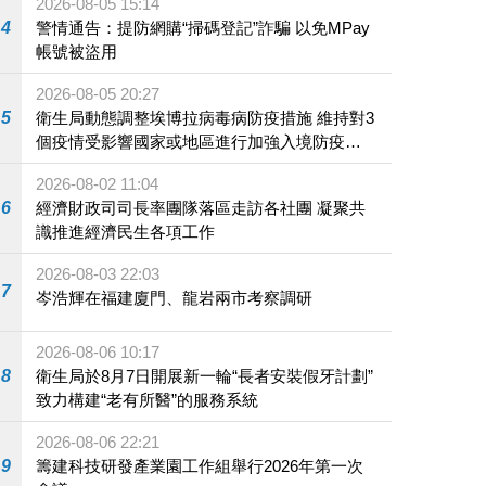
2026-08-05 15:14
4
警情通告：提防網購“掃碼登記”詐騙 以免MPay
帳號被盜用
2026-08-05 20:27
5
衛生局動態調整埃博拉病毒病防疫措施 維持對3
個疫情受影響國家或地區進行加強入境防疫措
施
2026-08-02 11:04
6
經濟財政司司長率團隊落區走訪各社團 凝聚共
識推進經濟民生各項工作
2026-08-03 22:03
7
岑浩輝在福建廈門、龍岩兩市考察調研
2026-08-06 10:17
8
衛生局於8月7日開展新一輪“長者安裝假牙計劃”
致力構建“老有所醫”的服務系統
2026-08-06 22:21
9
籌建科技研發產業園工作組舉行2026年第一次