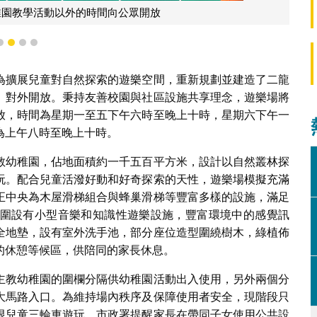
稚園教學活動以外的時間向公眾開放
1
2
3
4
為擴展兒童對自然探索的遊樂空間，重新規劃並建造了二龍
）對外開放。秉持友善校園與社區設施共享理念，遊樂場將
放，時間為星期一至五下午六時至晚上十時，星期六下午一
為上午八時至晚上十時。
教幼稚園，佔地面積約一千五百平方米，設計以自然叢林探
玩。配合兒童活潑好動和好奇探索的天性，遊樂場模擬充滿
正中央為木屋滑梯組合與蜂巢滑梯等豐富多樣的設施，滿足
圍設有小型音樂和知識性遊樂設施，豐富環境中的感覺訊
全地墊，設有室外洗手池，部分座位造型圍繞樹木，綠植佈
的休憩等候區，供陪同的家長休息。
主教幼稚園的圍欄分隔供幼稚園活動出入使用，另外兩個分
大馬路入口。為維持場內秩序及保障使用者安全，現階段只
限兒童三輪車遊玩，市政署提醒家長在帶同子女使用公共設