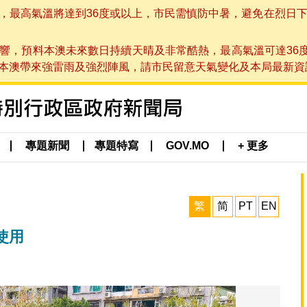
高氣溫將達到36度或以上，市民需慎防中暑，避免在烈日下進行戶
響，預料本澳未來數日持續天晴及非常酷熱，最高氣溫可達36
帶來強雷雨及強烈陣風，請市民留意天氣變化及本局最新資訊。(於 2
專題新聞
專題特寫
GOV.MO
+ 更多
繁
简
PT
EN
使用