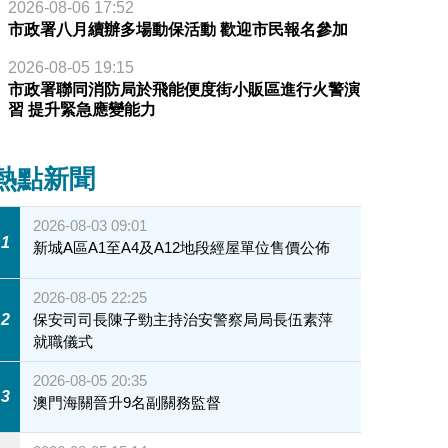
2026-08-06 17:52
市政署八月續辦多場動保活動 歡迎市民報名參加
2026-08-05 19:15
市政署聯同消防局於飛能便度街小販區進行火警演
習 提升緊急應變能力
熱點新聞
2026-08-03 09:01
1
新城A區A1至A4及A12地段經屋單位售價公佈
2026-08-05 22:25
2
保安司司長陳子勁主持治安警察局局長伍素萍
就職儀式
2026-08-05 20:35
3
澳門海關晉升9名副關務監督