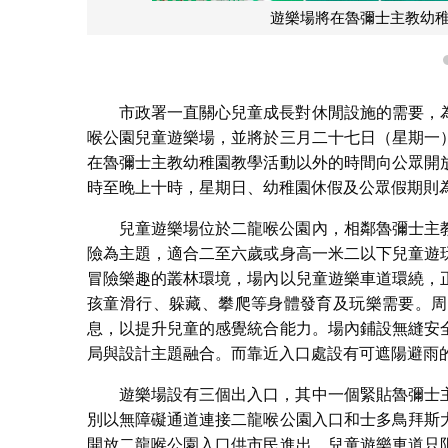
遊樂場將在魯彌士主教幼
市政署一直關心兒童成長對休閒設施的需要，
喉公園兒童遊樂場，並將於三月二十七日（星期一
在魯彌士主教幼稚園教學活動以外的時間向公眾開
時至晚上十時，星期日、幼稚園休假及公眾假期則
兒童遊樂場位於二龍喉公園內，相鄰魯彌士主
險為主題，適合二至六歲或身高一米二以下兒童遊
冒險樂趣的叢林環境，場內以兒童遊樂車道環繞，
孩童滑行、躲藏、攀爬等身體發育及玩樂需要。周
息，以提升兒童的感覺統合能力。場內鋪設無縫安
局與設計主題融合。而靠近入口處設有可遮陽避雨
遊樂場設有三個出入口，其中一個緊貼魯彌士
別以無障礙通道連接二龍喉公園入口和士多鳥拜斯
開放二龍喉公園入口供市民進出。兒童遊樂車道只