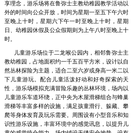
享理念，游乐场将在鲁弥士主教幼稚园教学活动以
外的时间向公众开放，时间为星期一至五下午六时
至晚上十时，星期六下午一时至晚上十时，星期
日、幼稚园休假及公众假期则为上午八时至晚上十
时。
儿童游乐场位于二龙喉公园内，相邻鲁弥士主
教幼稚园，占地面积约一千五百平方米，设计以自
然丛林探险为主题，适合二至六岁或身高一米二以
下儿童游玩。配合儿童活泼好动和好奇探索的天
性，游乐场模拟充满冒险乐趣的丛林环境，场内以
儿童游乐车道环绕，正中央为木屋滑梯组合与蜂巢
滑梯等丰富多样的设施，满足孩童滑行、躲藏、攀
爬等身体发育及玩乐需要。周围设有小型音乐和知
识性游乐设施，丰富环境中的感觉讯息，以提升儿
童的感觉统合能力。场内铺设无缝安全地垫，设有