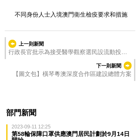
1
2
3
4
5
6
7
8
9
10
不同身份人士入境澳門衛生檢疫要求和措施
上一則新聞
行政長官批示為接受醫學觀察選民設流動投票
站
下一則新聞
【圖文包】橫琴粵澳深度合作區建設總體方案
部門新聞
2023-09-11 12:25
第58輪保障口罩供應澳門居民計劃於9月14日