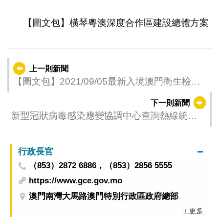
1
2
3
4
5
6
7
8
9
10
11
12
13
14
15
16
17
18
19
20
【圖文包】橫琴粵澳深度合作區建設總體方案
上一則新聞
【圖文包】2021/09/05最新入境澳門衛生檢疫
要求和措施
下一則新聞
新型冠狀病毒感染應變協調中心查詢熱線統計
數字 (09月05日08:00-16:00)
行政長官
（853）2872 6886，（853）2856 5555
https://www.gce.gov.mo
澳門南灣大馬路澳門特別行政區政府總部
+ 更多