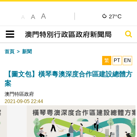
A
C
A
27°
A
搜尋
目錄
首頁
新聞
繁
PT
EN
【圖文包】橫琴粵澳深度合作區建設總體方
案
澳門特區政府
2021-09-05 22:44