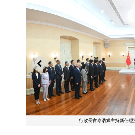
上一則
行政長官岑浩輝主持新任經濟財政司司長吳惠嫻的宣誓就職儀式