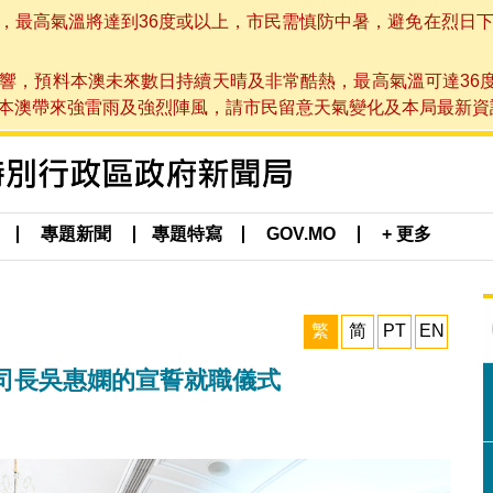
高氣溫將達到36度或以上，市民需慎防中暑，避免在烈日下進行戶
響，預料本澳未來數日持續天晴及非常酷熱，最高氣溫可達36
帶來強雷雨及強烈陣風，請市民留意天氣變化及本局最新資訊。(於 2
專題新聞
專題特寫
GOV.MO
+ 更多
繁
简
PT
EN
司長吳惠嫻的宣誓就職儀式