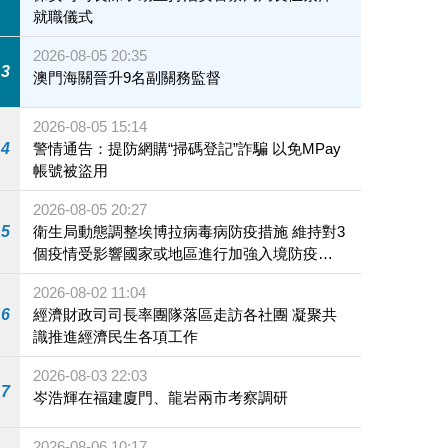
就職儀式
2026-08-05 20:35
3
澳門海關晉升9名副關務監督
2026-08-05 15:14
4
警情通告：提防網購“掃碼登記”詐騙 以免MPay
帳號被盜用
2026-08-05 20:27
5
衛生局動態調整埃博拉病毒病防疫措施 維持對3
個疫情受影響國家或地區進行加強入境防疫措
施
2026-08-02 11:04
6
經濟財政司司長率團隊落區走訪各社團 凝聚共
識推進經濟民生各項工作
2026-08-03 22:03
7
岑浩輝在福建廈門、龍岩兩市考察調研
2026-08-06 10:17