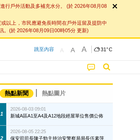
外活動及多補充水分。 (於 2026年08月08
度或以上，市民應避免長時間在戶外逗留及提防中
026年08月09日00時05分 更新)
A
A
跳至內容
31°
C
A
熱點新聞
熱點圖片
2026-08-03 09:01
1
新城A區A1至A4及A12地段經屋單位售價公佈
2026-08-05 22:25
2
保安司司長陳子勁主持治安警察局局長伍素萍