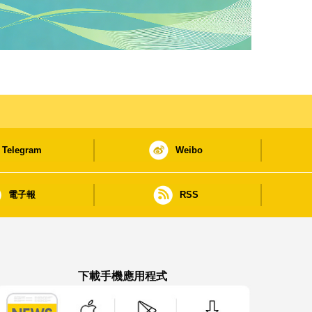
Telegram
Weibo
電子報
RSS
下載手機應用程式
澳門政府新聞 APP - App Store 下載
澳門政府新聞 APP - Google Pla
澳門政府新聞 APP -