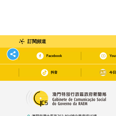
訂閱頻道
Facebook
You
抖音
今
澳門南灣大馬路762-804號中華廣場15樓