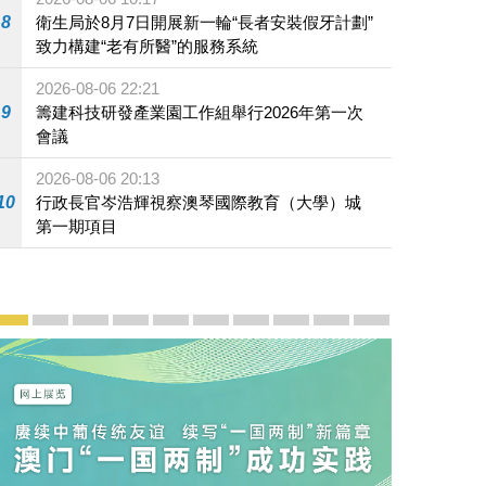
為宣誓就職的新任經濟財政司司長吳惠嫻監誓
8
衛生局於8月7日開展新一輪“長者安裝假牙計劃”
致力構建“老有所醫”的服務系統
2026-08-06 22:21
9
籌建科技研發產業園工作組舉行2026年第一次
會議
2026-08-06 20:13
10
行政長官岑浩輝視察澳琴國際教育（大學）城
第一期項目
宣傳及推廣
賡續中葡傳統友誼 續寫“一國兩制”新篇章 — 澳門“一國
澳門名片集
行政長官岑浩輝11月18日發表2026年施政報
施政特寫
澳門特別行政區經濟和社會發展第二個五
橫琴粵澳深度合作區專題網站
施政小講堂
走進澳門
澳門相簿2020
《澳门微视