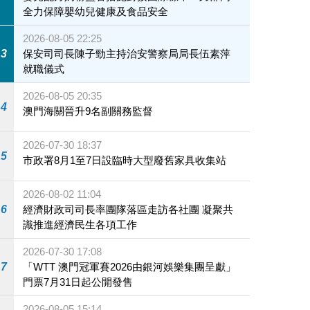
全力保障嬰幼兒健康及食品安全
2026-08-05 22:25
3
保安司司長陳子勁主持治安警察局局長伍素萍
就職儀式
2026-08-05 20:35
4
澳門海關晉升9名副關務監督
2026-07-30 18:37
5
市政署8月1至7日設臨時大型廢舊家具收集站
2026-08-02 11:04
6
經濟財政司司長率團隊落區走訪各社團 凝聚共
識推進經濟民生各項工作
2026-07-30 17:08
7
「WTT 澳門冠軍賽2026由銀河娛樂集團呈獻」
門票7月31日起公開發售
2026-08-05 15:14