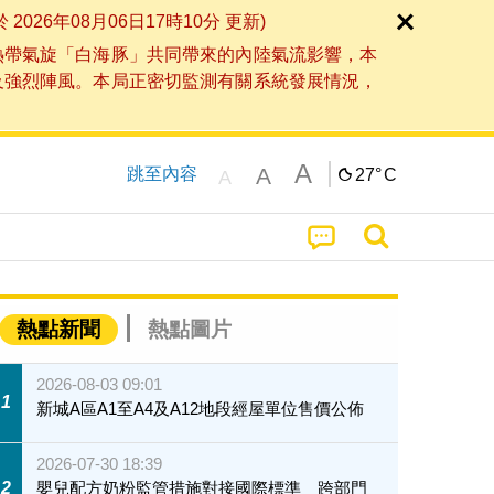
6年08月06日17時10分 更新)
熱帶氣旋「白海豚」共同帶來的內陸氣流影響，本
及強烈陣風。本局正密切監測有關系統發展情況，
A
A
跳至內容
27°
C
A
熱點新聞
熱點圖片
2026-08-03 09:01
1
新城A區A1至A4及A12地段經屋單位售價公佈
2026-07-30 18:39
2
嬰兒配方奶粉監管措施對接國際標準 跨部門