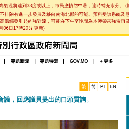
將達到33度或以上，市民應慎防中暑，適時補充水分。 (於 202
不排除有進一步發展及移向南海北部的可能。預料受該系統及
高溫觸發引起的強對流，可能在下午至晚間為本澳帶來強雷雨
06日17時20分 更新)
專題新聞
專題特寫
GOV.MO
+ 更多
繁
简
PT
EN
會議，回應議員提出的口頭質詢。