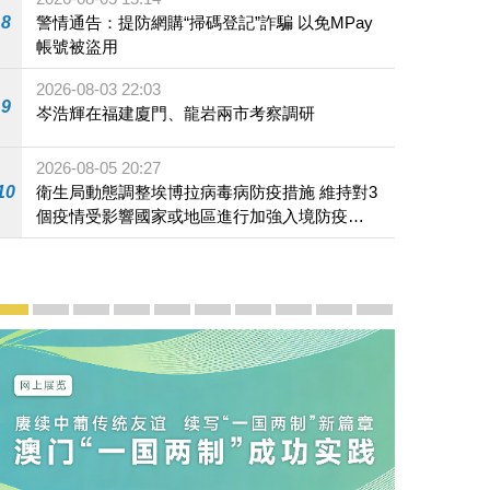
8
警情通告：提防網購“掃碼登記”詐騙 以免MPay
帳號被盜用
2026-08-03 22:03
9
岑浩輝在福建廈門、龍岩兩市考察調研
2026-08-05 20:27
10
衛生局動態調整埃博拉病毒病防疫措施 維持對3
個疫情受影響國家或地區進行加強入境防疫措
施
宣傳及推廣
賡續中葡傳統友誼 續寫“一國兩制”新篇章 — 澳門“一國
澳門名片集
行政長官岑浩輝11月18日發表2026年施政報
施政特寫
澳門特別行政區經濟和社會發展第二個五
橫琴粵澳深度合作區專題網站
施政小講堂
走進澳門
澳門相簿2020
《澳门微视