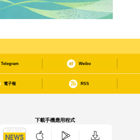
Telegram
Weibo
電子報
RSS
下載手機應用程式
澳門政府新聞 APP - App Store 下載
澳門政府新聞 APP - Google Pla
澳門政府新聞 APP -