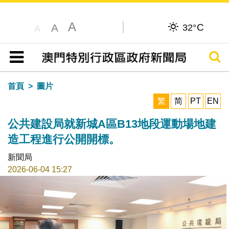
A
C
A
32°
A
搜尋
目錄
首頁
圖片
繁
简
PT
EN
公共建設局就新城A區B13地段運動場地建
造工程進行公開開標。
新聞局
2026-06-04 15:27