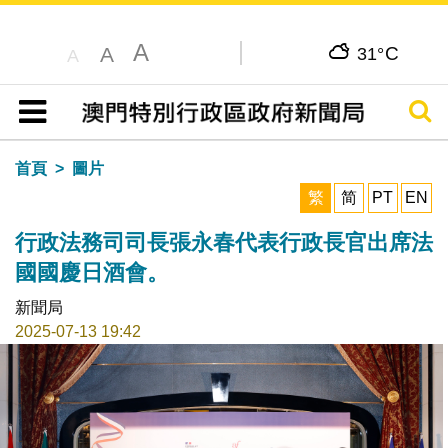
A
C
A
31°
A
搜尋
目錄
首頁
圖片
繁
简
PT
EN
行政法務司司長張永春代表行政長官出席法
國國慶日酒會。
新聞局
2025-07-13 19:42