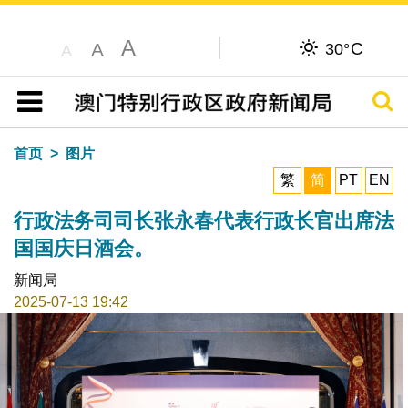
A
C
A
30°
A
搜寻
目录
首页
图片
繁
简
PT
EN
行政法务司司长张永春代表行政长官出席法
国国庆日酒会。
新闻局
2025-07-13 19:42