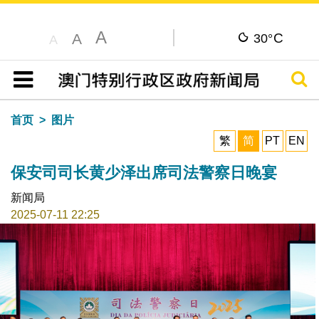
A
C
A
30°
A
搜寻
目录
首页
图片
繁
简
PT
EN
保安司司长黄少泽出席司法警察日晚宴
新闻局
2025-07-11 22:25