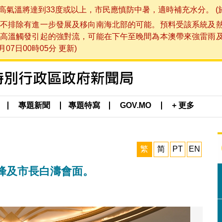
將達到33度或以上，市民應慎防中暑，適時補充水分。 (於 202
不排除有進一步發展及移向南海北部的可能。預料受該系統及
高溫觸發引起的強對流，可能在下午至晚間為本澳帶來強雷雨
07日00時05分 更新)
專題新聞
專題特寫
GOV.MO
+ 更多
繁
简
PT
EN
峰及市長白濤會面。