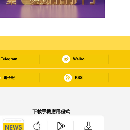
Telegram
Weibo
電子報
RSS
下載手機應用程式
澳門政府新聞 APP - App Store 下載
澳門政府新聞 APP - Google Pla
澳門政府新聞 APP -