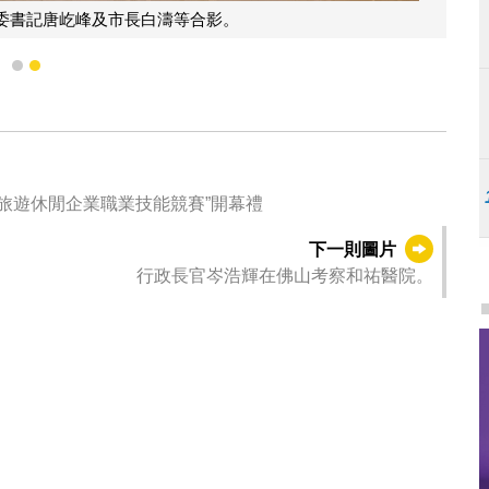
委書記唐屹峰及市長白濤等合影。
1
2
合旅遊休閒企業職業技能競賽”開幕禮
下一則圖片
行政長官岑浩輝在佛山考察和祐醫院。