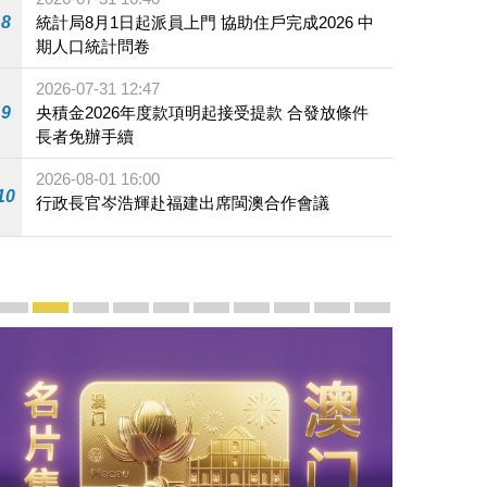
8
統計局8月1日起派員上門 協助住戶完成2026 中
期人口統計問卷
2026-07-31 12:47
9
央積金2026年度款項明起接受提款 合發放條件
長者免辦手續
2026-08-01 16:00
10
行政長官岑浩輝赴福建出席閩澳合作會議
宣傳及推廣
賡續中葡傳統友誼 續寫“一國兩制”新篇章 — 澳門“一國
澳門名片集
行政長官岑浩輝11月18日發表2026年施政報
施政特寫
澳門特別行政區經濟和社會發展第二個五
橫琴粵澳深度合作區專題網站
施政小講堂
走進澳門
澳門相簿2020
《澳门微视