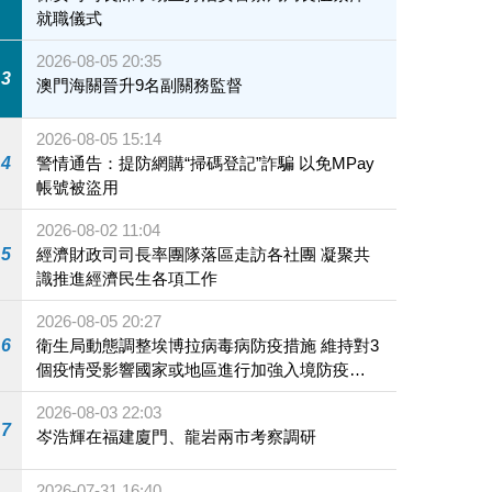
就職儀式
2026-08-05 20:35
3
澳門海關晉升9名副關務監督
2026-08-05 15:14
4
警情通告：提防網購“掃碼登記”詐騙 以免MPay
帳號被盜用
2026-08-02 11:04
5
經濟財政司司長率團隊落區走訪各社團 凝聚共
識推進經濟民生各項工作
2026-08-05 20:27
6
衛生局動態調整埃博拉病毒病防疫措施 維持對3
個疫情受影響國家或地區進行加強入境防疫措
施
2026-08-03 22:03
7
岑浩輝在福建廈門、龍岩兩市考察調研
2026-07-31 16:40