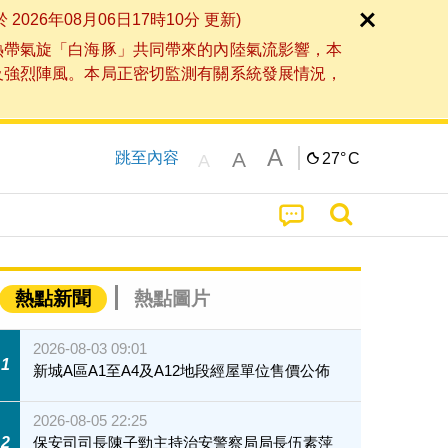
6年08月06日17時10分 更新)
熱帶氣旋「白海豚」共同帶來的內陸氣流影響，本
及強烈陣風。本局正密切監測有關系統發展情況，
A
A
跳至內容
27°
C
A
熱點新聞
熱點圖片
2026-08-03 09:01
1
新城A區A1至A4及A12地段經屋單位售價公佈
2026-08-05 22:25
2
保安司司長陳子勁主持治安警察局局長伍素萍