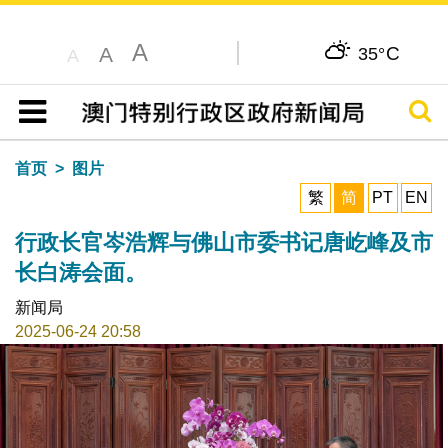
A
C
A
35°
A
搜寻
目录
首页
图片
繁
简
PT
EN
行政长官岑浩辉与佛山市委书记唐屹峰及市
长白涛会面。
新闻局
2025-06-24 20:58