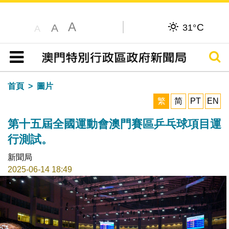
A
C
A
31°
A
搜尋
目錄
首頁
圖片
繁
简
PT
EN
第十五屆全國運動會澳門賽區乒乓球項目運
行測試。
新聞局
2025-06-14 18:49