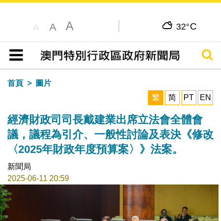
A
C
A
32°
A
搜尋
目錄
首頁
圖片
繁
简
PT
EN
經濟財政司司長戴建業出席立法會全體會
議，議程為引介、一般性討論及表決《修改
〈2025年財政年度預算案〉》法案。
新聞局
2025-06-11 20:59