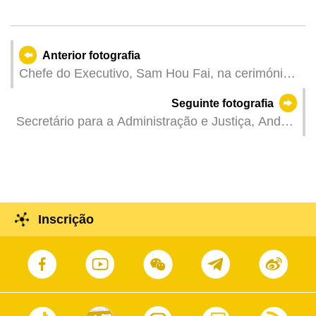
Anterior fotografia
Chefe do Executivo, Sam Hou Fai, na cerimónia
de inauguração de "Spring of Haojiang River
Seguinte fotografia
2025" e gala de artistas de Macau e do Interior da
Secretário para a Administração e Justiça, André
China.
Cheong, na reunião plenária da Assembleia
Legislativa para discussão e votação na
especialidade da proposta de lei
intitulada «Regime de conciliação para causas de
família».
Inscrição