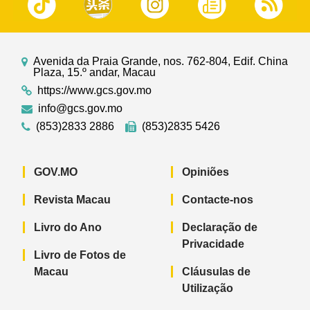
Avenida da Praia Grande, nos. 762-804, Edif. China
Plaza, 15.º andar, Macau
https://www.gcs.gov.mo
info@gcs.gov.mo
(853)2833 2886
(853)2835 5426
GOV.MO
Opiniões
Revista Macau
Contacte-nos
Livro do Ano
Declaração de
Privacidade
Livro de Fotos de
Macau
Cláusulas de
Utilização