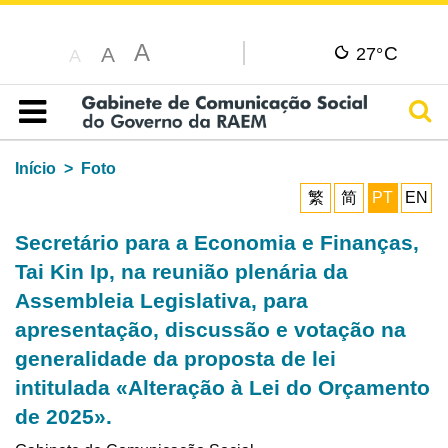
A
C
A
27°
A
Pesq
Índice
Início
Foto
繁
简
PT
EN
Secretário para a Economia e Finanças,
Tai Kin Ip, na reunião plenária da
Assembleia Legislativa, para
apresentação, discussão e votação na
generalidade da proposta de lei
intitulada «Alteração à Lei do Orçamento
de 2025».