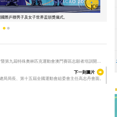
行政長官岑浩輝向國際乒聯交還2025
1
2
會暨第九屆特殊奧林匹克運動會澳門賽區志願者培訓開班
下一則圖片
總局局長、第十五屆全國運動會組委會主任高志丹會面。