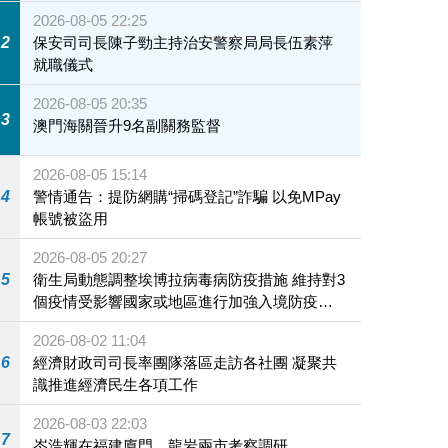
2026-08-05 22:25
2
保安司司長陳子勁主持治安警察局局長伍素萍
就職儀式
2026-08-05 20:35
3
澳門海關晉升9名副關務監督
2026-08-05 15:14
4
警情通告：提防網購“掃碼登記”詐騙 以免MPay
帳號被盜用
2026-08-05 20:27
5
衛生局動態調整埃博拉病毒病防疫措施 維持對3
個疫情受影響國家或地區進行加強入境防疫措
施
2026-08-02 11:04
6
經濟財政司司長率團隊落區走訪各社團 凝聚共
識推進經濟民生各項工作
2026-08-03 22:03
7
岑浩輝在福建廈門、龍岩兩市考察調研