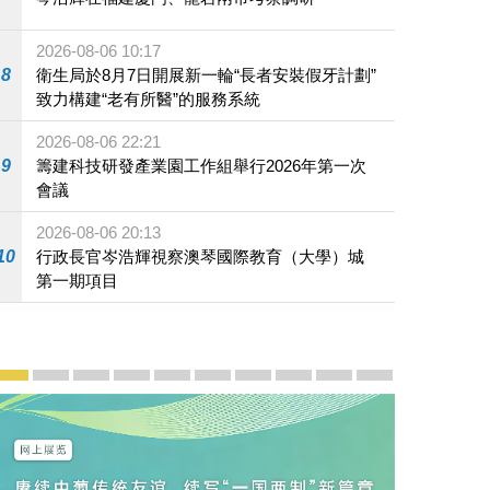
2026-08-06 10:17
年澳門國際乒聯男子及女子世界盃賽旗。
8
衛生局於8月7日開展新一輪“長者安裝假牙計劃”
致力構建“老有所醫”的服務系統
2026-08-06 22:21
9
籌建科技研發產業園工作組舉行2026年第一次
會議
2026-08-06 20:13
10
行政長官岑浩輝視察澳琴國際教育（大學）城
第一期項目
宣傳及推廣
賡續中葡傳統友誼 續寫“一國兩制”新篇章 — 澳門“一國
澳門名片集
行政長官岑浩輝11月18日發表2026年施政報
施政特寫
澳門特別行政區經濟和社會發展第二個五
橫琴粵澳深度合作區專題網站
施政小講堂
走進澳門
澳門相簿2020
《澳门微视