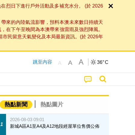
日下進行戶外活動及多補充水分。 (於 2026
」帶來的內陸氣流影響，預料本澳未來數日持續天
流，在下午至晚間為本澳帶來強雷雨及強烈陣風。
民留意天氣變化及本局最新資訊。(於 2026年
A
A
跳至內容
36°
C
A
熱點新聞
熱點圖片
2026-08-03 09:01
1
新城A區A1至A4及A12地段經屋單位售價公佈