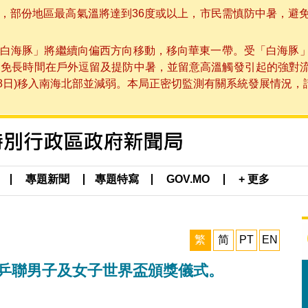
部份地區最高氣溫將達到36度或以上，市民需慎防中暑，避免在烈
白海豚」將繼續向偏西方向移動，移向華東一帶。受「白海豚
避免長時間在戶外逗留及提防中暑，並留意高溫觸發引起的強對
8日)移入南海北部並減弱。本局正密切監測有關系統發展情況，請市
專題新聞
專題特寫
GOV.MO
+ 更多
繁
简
PT
EN
際乒聯男子及女子世界盃頒獎儀式。