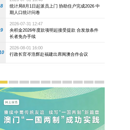
5年澳门国际乒联男子及女子世界杯赛旗。
8
统计局8月1日起派员上门 协助住户完成2026 中
期人口统计问卷
2026-07-31 12:47
9
央积金2026年度款项明起接受提款 合发放条件
长者免办手续
2026-08-01 16:00
10
行政长官岑浩辉赴福建出席闽澳合作会议
宣传及推广
赓续中葡传统友谊 续写“一国两制”新篇章 — 澳门“一国
澳门名片集
行政长官岑浩辉11月18日发表2026年施政报
施政特写
澳门特别行政区经济和社会发展第二个五
横琴粤澳深度合作区专题网站
施政小讲堂
走进澳门
澳门相簿2020
《澳门微视