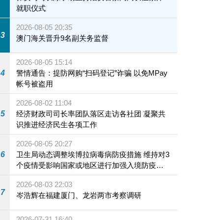
就职仪式
2026-08-05 20:35
3
澳门海关晋升9名副关务监督
2026-08-05 15:14
4
警情通告：提防网购“扫码登记”诈骗 以免MPay
帐号被盗用
2026-08-02 11:04
5
经济财政司司长率团队落区走访各社团 凝聚共
识推进经济民生各项工作
2026-08-05 20:27
6
卫生局动态调整埃博拉病毒病防疫措施 维持对3
个疫情受影响国家或地区进行加强入境防疫措
施
2026-08-03 22:03
7
岑浩辉在福建厦门、龙岩两市考察调研
2026-07-31 16:40