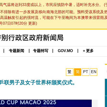
将达到33度或以上，市民应慎防中暑，适时补充水分。 (于 202
不排除有进一步发展及移向南海北部的可能。预料受该系统及
高温触发引起的强对流，可能在下午至晚间为本澳带来强雷雨
07日07时20分 更新)
专题新闻
专题特写
GOV.MO
+ 更多
繁
简
PT
EN
际乒联男子及女子世界杯颁奖仪式。