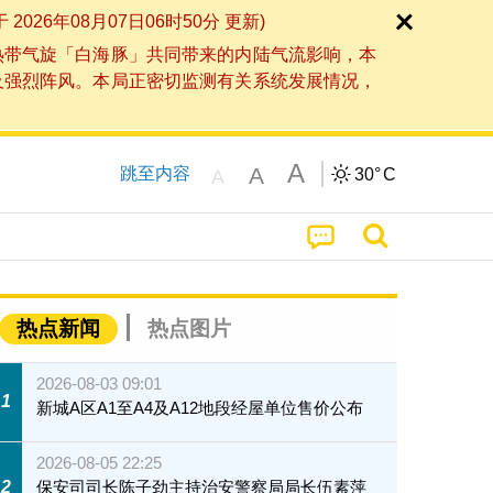
6年08月07日06时50分 更新)
热带气旋「白海豚」共同带来的内陆气流影响，本
及强烈阵风。本局正密切监测有关系统发展情况，
A
A
跳至内容
30°
C
A
热点新闻
热点图片
2026-08-03 09:01
1
新城A区A1至A4及A12地段经屋单位售价公布
2026-08-05 22:25
2
保安司司长陈子劲主持治安警察局局长伍素萍