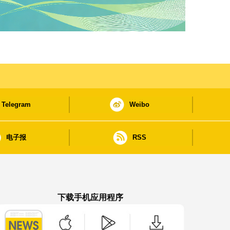
Telegram
Weibo
电子报
RSS
下载手机应用程序
澳门政府新闻 APP - App Store 下载
澳门政府新闻 APP - Google Pla
澳门政府新闻 APP -