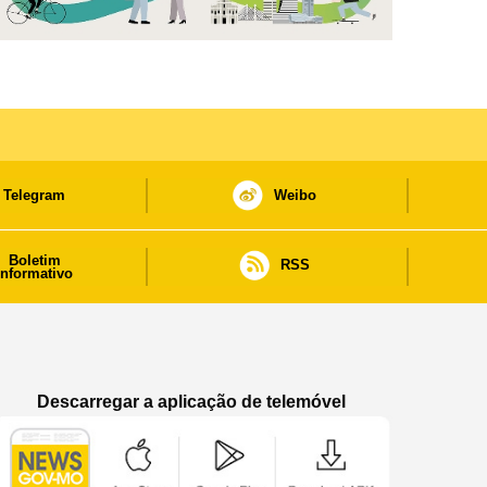
Telegram
Weibo
Boletim
RSS
informativo
Descarregar a aplicação de telemóvel
Aplicação de telemóvel “Notícias do Governo
Aplicação de telemóvel “Notícia
Aplicação de telem