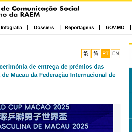
Infografia
Dossiers
Reportagens
GOV.MO
繁
简
PT
EN
 cerimónia de entrega de prémios das
 de Macau da Federação Internacional de