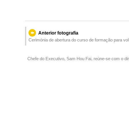
Anterior fotografia
Cerimónia de abertura do curso de formação para vo
dos Jogos Nacionais e da 12.ª edição dos Jogos Naci
dos Jogos Olímpicos Especiais Nacionais.
Chefe do Executivo, Sam Hou Fai, reúne-se com o dir
coordenador da Comissão Organizadora da 15.ª ediçã