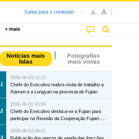
A
A
Saltar para o conteúdo
A
+ mais
Notícias mais
Fotografias
lidas
mais vistas
2026-08-03 23:12
1
Chefe do Executivo realiza visita de trabalho a
Xiamen e a Longyan na província de Fujian
2026-08-01 16:00
2
Chefe do Executivo desloca-se a Fujian para
participar na Reunião da Cooperação Fujian-
Macau
2026-08-03 09:01
3
Publicação dos preços de venda das fracções