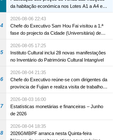
da habitação económica nos Lotes A1 a A4 e
A12 da Zona A dos Novos Aterros
2026-08-06 22:43
4
Chefe do Executivo Sam Hou Fai visitou a 1.ª
fase do projecto da Cidade (Universitária) de
Educação Internacional de Macau e Hengqin
2026-08-05 17:25
5
Instituto Cultural inclui 28 novas manifestações
no Inventário do Património Cultural Intangível
NTE
2026-08-04 21:35
6
Chefe do Executivo reúne-se com dirigentes da
província de Fujian e realiza visita de trabalho
em Fuzhou
2026-08-03 16:00
7
Estatísticas monetárias e financeiras – Junho
de 2026
2026-08-04 18:35
8
2026GMBPF arranca nesta Quinta-feira