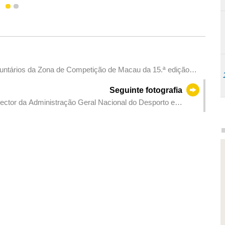
1
2
luntários da Zona de Competição de Macau da 15.ª edição
onais para Pessoas Portadoras de Deficiência e 9.ª edição
Seguinte fotografia
ector da Administração Geral Nacional do Desporto e
o dos Jogos Nacionais , Gao Zhidan.