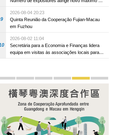
Número de expositores atinge novo máximo em
18 anos
2026-08-04 20:23
9
Quinta Reunião da Cooperação Fujian-Macau
em Fuzhou
2026-08-02 11:04
10
Secretária para a Economia e Finanças lidera
equipa em visitas às associações locais para
consolidar consensos e promover os trabalhos
nas áreas económica e social
Divulgação e promoção
Macau, Êxitos de "Um País, Dois Sistemas": Transmi
Chefe do Executivo apresenta a 18 de Novem
LAG em Grande Plano
Segundo Plano Quinquenal de
Zona de Cooperação 
PhotoBook20