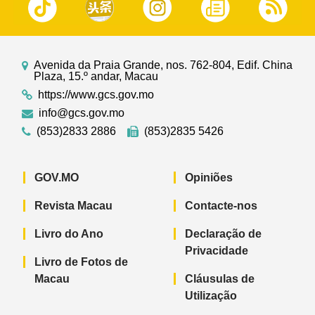
Avenida da Praia Grande, nos. 762-804, Edif. China
Plaza, 15.º andar, Macau
https://www.gcs.gov.mo
info@gcs.gov.mo
(853)2833 2886
(853)2835 5426
GOV.MO
Opiniões
Revista Macau
Contacte-nos
Livro do Ano
Declaração de
Privacidade
Livro de Fotos de
Macau
Cláusulas de
Utilização