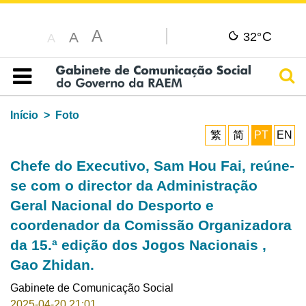
A
C
A
32°
A
Pesq
Índice
Início
Foto
繁
简
PT
EN
Chefe do Executivo, Sam Hou Fai, reúne-
se com o director da Administração
Geral Nacional do Desporto e
coordenador da Comissão Organizadora
da 15.ª edição dos Jogos Nacionais ,
Gao Zhidan.
Gabinete de Comunicação Social
2025-04-20 21:01