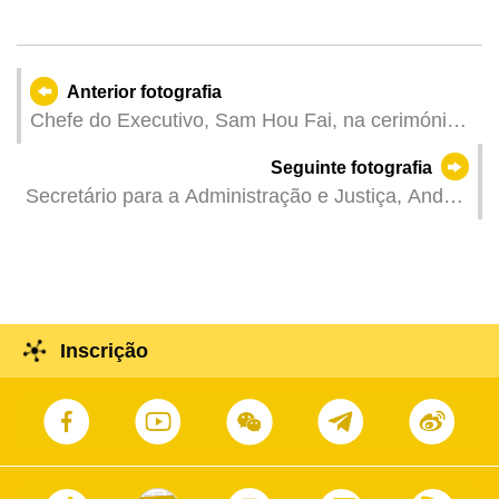
Anterior fotografia
Chefe do Executivo, Sam Hou Fai, na cerimónia
de entrega de prémios das Taças Mundiais
Seguinte fotografia
Masculina e Feminina de Macau da Federação
Secretário para a Administração e Justiça, André
Internacional de Ténis de Mesa (ITTF) 2025.
Cheong, na reunião plenária da Assembleia
Legislativa, para apresentar as Linhas de Acção
Governativa da sua tutela para o ano financeiro
de 2025 e responder às perguntas dos
deputados.
Inscrição