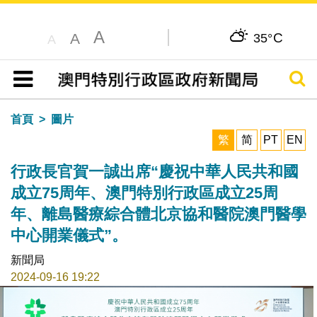
A
C
A
35°
A
搜尋
目錄
首頁
圖片
繁
简
PT
EN
行政長官賀一誠出席“慶祝中華人民共和國
成立75周年、澳門特別行政區成立25周
年、離島醫療綜合體北京協和醫院澳門醫學
中心開業儀式”。
新聞局
2024-09-16 19:22