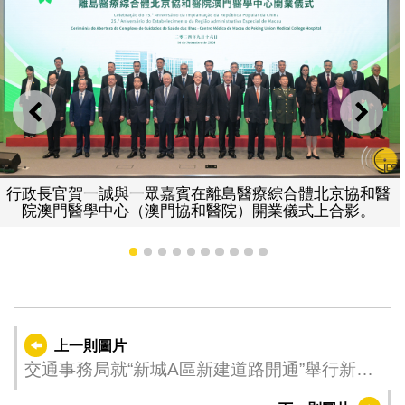
上一則
下一
行政長官賀一誠與一眾嘉賓在離島醫療綜合體北京協和醫
院澳門醫學中心（澳門協和醫院）開業儀式上合影。
1
2
3
4
5
6
7
8
9
10
上一則圖片
交通事務局就“新城A區新建道路開通”舉行新聞
發佈會