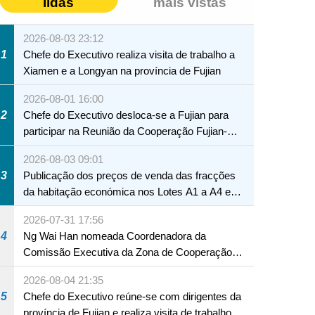
lidas
mais vistas
2026-08-03 23:12
1
Chefe do Executivo realiza visita de trabalho a
Xiamen e a Longyan na província de Fujian
2026-08-01 16:00
2
Chefe do Executivo desloca-se a Fujian para
participar na Reunião da Cooperação Fujian-
Macau
2026-08-03 09:01
3
Publicação dos preços de venda das fracções
da habitação económica nos Lotes A1 a A4 e
A12 da Zona A dos Novos Aterros
2026-07-31 17:56
4
Ng Wai Han nomeada Coordenadora da
Comissão Executiva da Zona de Cooperação
Aprofundada entre Guangdong e Macau em
2026-08-04 21:35
Hengqin
5
Chefe do Executivo reúne-se com dirigentes da
província de Fujian e realiza visita de trabalho