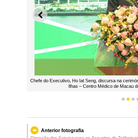
ANTERIOR
Chefe do Executivo, Ho Iat Seng, discursa na cerim
Ilhas – Centro Médico de Macau d
1
2
3
Anterior fotografia
Direcção dos Serviço para os Assuntos de Tráfego re