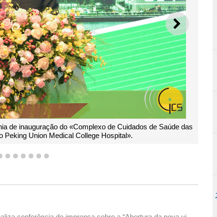
SEGUI
ónia de inauguração do «Complexo de Cuidados de Saúde das
o Peking Union Medical College Hospital».
4
5
6
7
8
9
10
aliza conferência de imprensa sobre a “Abertura da nova via