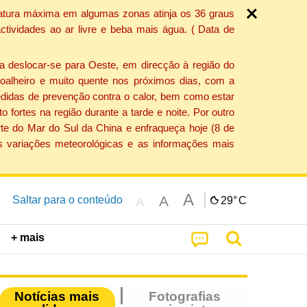
ratura máxima em algumas zonas atinja os 36 graus
tividades ao ar livre e beba mais água. ( Data de
a deslocar-se para Oeste, em direcção à região do
 soalheiro e muito quente nos próximos dias, com a
edidas de prevenção contra o calor, bem como estar
fortes na região durante a tarde e noite. Por outro
rte do Mar do Sul da China e enfraqueça hoje (8 de
s variações meteorológicas e as informações mais
A
A
Saltar para o conteúdo
29°
C
A
+ mais
Notícias mais
Fotografias