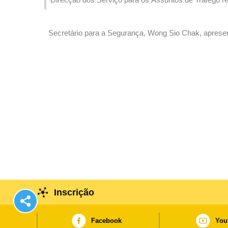
na Zona A dos Novos Aterros Urbanos”
Secretário para a Segurança, Wong Sio Chak, apresen
da lei durante o primeiro semestre de 2024.
Inscrição
Facebook
You