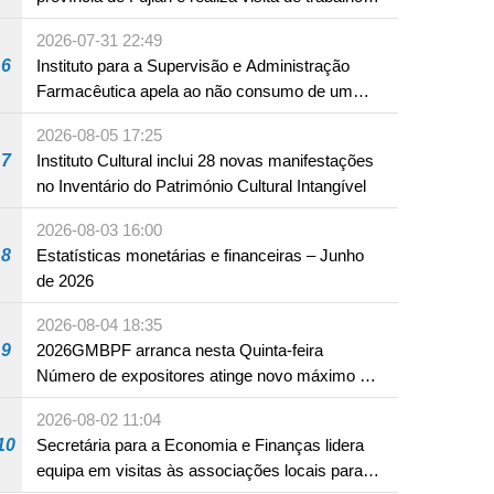
em Fuzhou
2026-07-31 22:49
NTE
6
Instituto para a Supervisão e Administração
Farmacêutica apela ao não consumo de um
produto com substâncias medicamentosas
2026-08-05 17:25
ocidentais
7
Instituto Cultural inclui 28 novas manifestações
no Inventário do Património Cultural Intangível
2026-08-03 16:00
8
Estatísticas monetárias e financeiras – Junho
de 2026
2026-08-04 18:35
9
2026GMBPF arranca nesta Quinta-feira
Número de expositores atinge novo máximo em
18 anos
2026-08-02 11:04
10
Secretária para a Economia e Finanças lidera
equipa em visitas às associações locais para