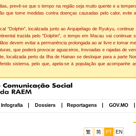
dias, prevê-se que o tempo na região seja muito quente e a tempe
ão que tome medidas contra doenças causadas pelo calor, evite ac
 “Dolphin”, localizada junto ao Arquipélago de Ryukyu, continue 
ntinental trazida pelo “Dolphin”, o tempo em Macau vai continuar
dãos devem evitar a permanência prolongada ao ar livre e tomar m
ras, que poderá provocar aguaceiros, trovoadas e rajadas de vento 
e, localizada perto da Ilha de Hainan se desloque para a parte No
ferido sistema, pelo que, apela-se à população que acompanhe a
Infografia
Dossiers
Reportagens
GOV.MO
繁
简
PT
EN