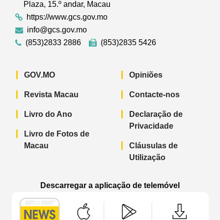
Plaza, 15.º andar, Macau
https://www.gcs.gov.mo
info@gcs.gov.mo
(853)2833 2886
(853)2835 5426
GOV.MO
Opiniões
Revista Macau
Contacte-nos
Livro do Ano
Declaração de
Privacidade
Livro de Fotos de
Macau
Cláusulas de
Utilização
Descarregar a aplicação de telemóvel
Aplicação de telemóvel “Notícias do G
Aplicação de telemóvel “
Aplicação 