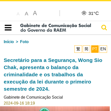
A
C
A
31°
A
Pesq
Índice
Início
Foto
繁
简
PT
EN
Secretário para a Segurança, Wong Sio
Chak, apresenta o balanço da
criminalidade e os trabalhos da
execução da lei durante o primeiro
semestre de 2024.
Gabinete de Comunicação Social
2024-09-16 18:19