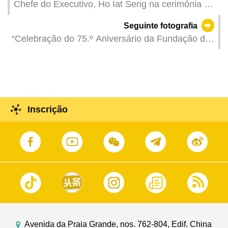
Chefe do Executivo, Ho Iat Seng na cerimónia de
inauguração do «Complexo de Cuidados de
Seguinte fotografia
Saúde das Ilhas – Centro Médico de Macau do
“Celebração do 75.º Aniversário da Fundação da
Peking Union Medical College Hospital» no
República Popular da China e do 25.º Aniversário
âmbito de celebração do 75.º Aniversário da
do Regresso de Macau à Pátria - 32.° Concurso
Fundação da República Popular da China e do
Internacional de Fogo-de-Artifício de Macau” ---
25.º Aniversário do Regresso de Macau à Pátria .
apresentação da equipa da França.
Inscrição
Avenida da Praia Grande, nos. 762-804, Edif. China