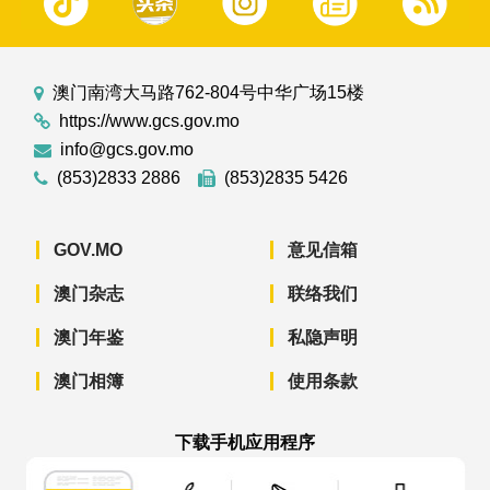
澳门南湾大马路762-804号中华广场15楼
https://www.gcs.gov.mo
info@gcs.gov.mo
(853)2833 2886
(853)2835 5426
GOV.MO
意见信箱
澳门杂志
联络我们
澳门年鉴
私隐声明
澳门相簿
使用条款
下载手机应用程序
澳门政府新闻 APP - App Store 下载
澳门政府新闻 APP - Googl
澳门政府新闻 