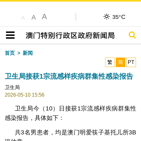
A
C
A
35°
A
搜寻
目录
首页
新闻
繁
简
PT
卫生局接获1宗流感样疾病群集性感染报告
卫生局
2026-05-10 15:56
卫生局今（10）日接获1宗流感样疾病群集性
感染报告，具体如下：
共3名男患者，均是澳门明爱筷子基托儿所3B