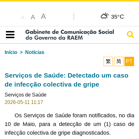
A
C
A
35°
A
Pesq
Índice
Início
Notícias
繁
简
PT
Serviços de Saúde: Detectado um caso
de infecção colectiva de gripe
Serviços de Saúde
2026-05-11 11:17
Os Serviços de Saúde foram notificados, no dia
10 de Maio, para a detecção de um (1) caso de
infecção colectiva de gripe diagnosticados.