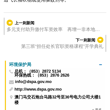
上一则新闻
多元支付助升缴付车资效率 再增一非本地支
付工具提供巴士“同行码”功能
下一则新闻
第三班“担任处长官职资格课程”开学典礼
环境保护局
总机：（853）2872 5134
环保热线：（853）2876 2626
info@dspa.gov.mo
http://www.dspa.gov.mo
澳门马交石炮台马路32号至36号电力公司大楼1
楼
+ 更多