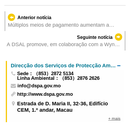
Anterior notícia
Múltiplos meios de pagamento aumentam a
eficiência do pagamento de tarifas Será
Seguinte notícia
acrescentado mais um instrumento de
A DSAL promove, em colaboração com a Wynn
pagamento não-local com funcionalidade “Código
Macau, o Plano Específico de “Emprego +
de acompanhante” nos autocarros
Formação”, com inscrições a partir de 28 de Abril
Direcção dos Serviços de Protecção Ambiental
de 2026
Sede：（853）2872 5134
Linha Ambiental：（853）2876 2626
info@dspa.gov.mo
http://www.dspa.gov.mo
Estrada de D. Maria II, 32-36, Edifício
CEM, 1.º andar, Macau
+ mais