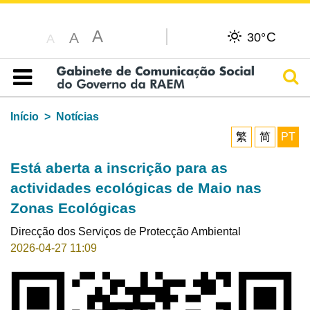
A
C
A
30°
A
Pesq
Índice
Início
Notícias
繁
简
PT
Está aberta a inscrição para as
actividades ecológicas de Maio nas
Zonas Ecológicas
Direcção dos Serviços de Protecção Ambiental
2026-04-27 11:09