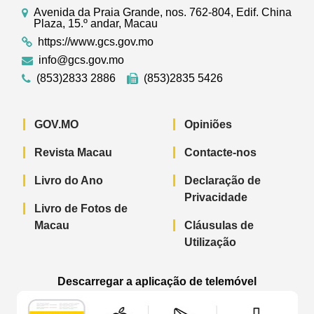
Avenida da Praia Grande, nos. 762-804, Edif. China
Plaza, 15.º andar, Macau
https://www.gcs.gov.mo
info@gcs.gov.mo
(853)2833 2886
(853)2835 5426
GOV.MO
Opiniões
Revista Macau
Contacte-nos
Livro do Ano
Declaração de
Privacidade
Livro de Fotos de
Macau
Cláusulas de
Utilização
Descarregar a aplicação de telemóvel
Aplicação de telemóvel “Notícias do G
Aplicação de telemóvel “
Aplicação 