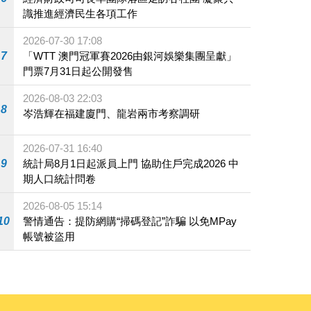
識推進經濟民生各項工作
2026-07-30 17:08
7
「WTT 澳門冠軍賽2026由銀河娛樂集團呈獻」
門票7月31日起公開發售
2026-08-03 22:03
8
岑浩輝在福建廈門、龍岩兩市考察調研
2026-07-31 16:40
9
統計局8月1日起派員上門 協助住戶完成2026 中
期人口統計問卷
2026-08-05 15:14
10
警情通告：提防網購“掃碼登記”詐騙 以免MPay
帳號被盜用