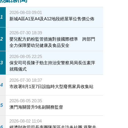
2026-08-03 09:01
1
新城A區A1至A4及A12地段經屋單位售價公佈
2026-07-30 18:39
2
嬰兒配方奶粉監管措施對接國際標準 跨部門
全力保障嬰幼兒健康及食品安全
2026-08-05 22:25
3
保安司司長陳子勁主持治安警察局局長伍素萍
就職儀式
2026-07-30 18:37
4
市政署8月1至7日設臨時大型廢舊家具收集站
2026-08-05 20:35
5
澳門海關晉升9名副關務監督
2026-08-02 11:04
6
經濟財政司司長率團隊落區走訪各社團 凝聚共