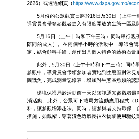
2626）或透過網頁（
https://www.dspa.gov.mo/ecoz
5月份的公眾觀賞日將於16日及30日（上午
導賞員會帶領參觀者進入有限度開放的生態一區及
5月16日（上午十時和下午三時）同時舉行親子
陪同的成人）。在兩個半小時的活動中，導師會講
定，結合顏料手繪，創作出具個人特色的藝術石膏
此外，5月30日（上午十時和下午三時）同時
參觀中，導賞員會帶領參加者實地到生態區對常見
圖識魚，完成測量記錄表，增加對生態區魚類的認
環境保護局於活動前一天以短訊通知參觀者最
消活動。此外，公眾可下載局方流動應用程式（DSP
料，讓參觀增添趣味。同時，請參與者支持環保，
措施，如戴帽，穿著淺色透氣長袖衣物或使用驅蚊