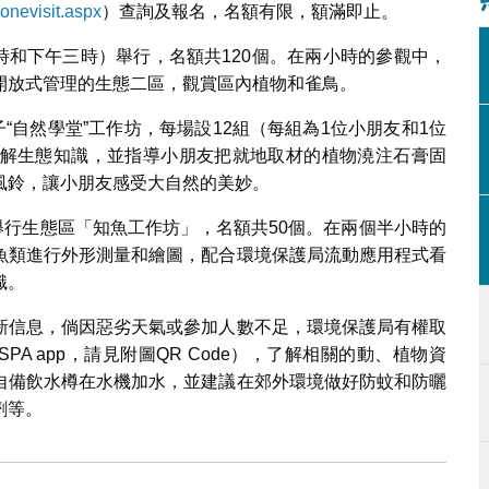
onevisit.aspx
）查詢及報名，名額有限，額滿即止。
十時和下午三時）舉行，名額共120個。在兩小時的參觀中，
開放式管理的生態二區，觀賞區內植物和雀鳥。
“自然學堂”工作坊，每場設12組（每組為1位小朋友和1位
解生態知識，並指導小朋友把就地取材的植物澆注石膏固
風鈴，讓小朋友感受大自然的美妙。
舉行生態區「知魚工作坊」，名額共50個。在兩個半小時的
魚類進行外形測量和繪圖，配合環境保護局流動應用程式看
識。
新信息，倘因惡劣天氣或參加人數不足，環境保護局有權取
A app，請見附圖QR Code），了解相關的動、植物資
自備飲水樽在水機加水，並建議在郊外環境做好防蚊和防曬
劑等。