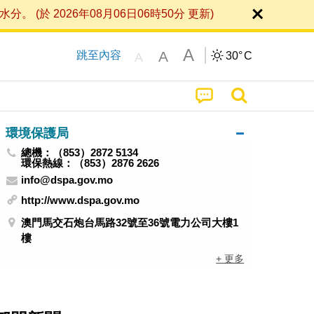
 2026年08月06日06時50分 更新)
A
A
跳至內容
30°
C
A
環境保護局
總機：（853）2872 5134
環保熱線：（853）2876 2626
info@dspa.gov.mo
http://www.dspa.gov.mo
澳門馬交石炮台馬路32號至36號電力公司大樓1
樓
+ 更多