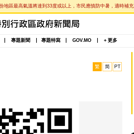
最高氣溫將達到33度或以上，市民應慎防中暑，適時補充水分。 (於
專題新聞
專題特寫
GOV.MO
+ 更多
繁
简
PT