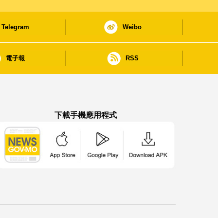
Telegram
Weibo
電子報
RSS
下載手機應用程式
澳門政府新聞 APP - App Store 下載
澳門政府新聞 APP - Google Pla
澳門政府新聞 APP -