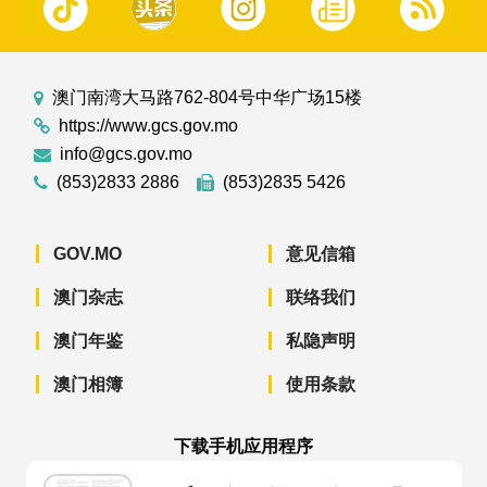
澳门南湾大马路762-804号中华广场15楼
https://www.gcs.gov.mo
info@gcs.gov.mo
(853)2833 2886
(853)2835 5426
GOV.MO
意见信箱
澳门杂志
联络我们
澳门年鉴
私隐声明
澳门相簿
使用条款
下载手机应用程序
澳门政府新闻 APP - App Store 下载
澳门政府新闻 APP - Googl
澳门政府新闻 