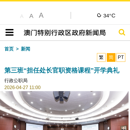
A
C
A
34°
A
搜寻
目录
首页
新闻
繁
简
PT
第三班“担任处长官职资格课程”开学典礼
行政公职局
2026-04-27 11:00