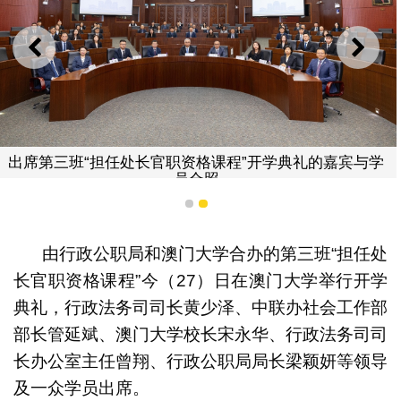
上一则
下一
出席第三班“担任处长官职资格课程”开学典礼的嘉宾与学
员合照
1
2
由行政公职局和澳门大学合办的第三班“担任处
长官职资格课程”今（27）日在澳门大学举行开学
典礼，行政法务司司长黄少泽、中联办社会工作部
部长管延斌、澳门大学校长宋永华、行政法务司司
长办公室主任曾翔、行政公职局局长梁颖妍等领导
及一众学员出席。