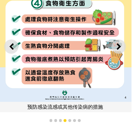
上一则
下一
预防感染流感或其他传染病的措施
1
2
3
4
5
6
7