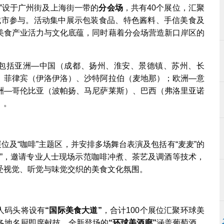
”设于广州街及上海街一带的
分会场
，共有40个展位，汇聚
意城市参与。活动集中展示包装食品、特色酱料、手信美食及
美食产业活力与文化底蕴，同时藉着分会场营造新口岸区的
包括亚洲—中国（成都、扬州、淮安、景德镇、苏州、长
、菲律宾（伊洛伊洛）、沙特阿拉伯（麦地那）；欧洲—意
洲—哥伦比亚（波帕扬、马尼萨莱斯）、巴西（弗洛里亚诺
）。
位及“咖啡”主题区，并安排多场舞台表演及包括有“麦麦”的
演”，邀请专业人士现场示范咖啡冲煮、茶艺及调酒等技术，
受视觉、听觉与味觉交织的美食文化氛围。
渔人码头将设有
“
国际美食大道
”
，合计100个展位汇聚环球美
各地名厨即席献技。全新登场的
“
环球美酒廊
”
涵盖葡萄酒、