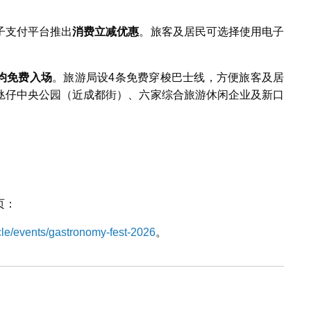
子支付平台推出
消费立减优惠
。旅客及居民可选择使用电子
均免费入场
。旅游局设4条免费穿梭巴士线，方便旅客及居
氹仔中央公园（近成都街）、六家综合旅游休闲企业及新口
、
页：
cle/events/gastronomy-fest-2026
。