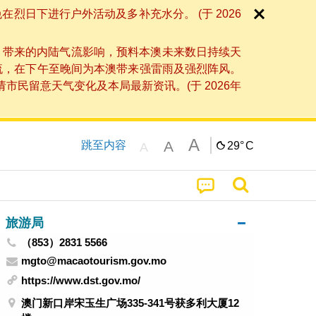
日下进行户外活动及多补充水分。 (于 2026
」带来的内陆气流影响，预料本澳未来数日持续天
流，在下午至晚间为本澳带来强雷雨及强烈阵风。
民留意天气变化及本局最新资讯。(于 2026年
A
A
跳至内容
29°
C
A
旅游局
（853）2831 5566
mgto@macaotourism.gov.mo
https://www.dst.gov.mo/
澳门新口岸宋玉生广场335-341号获多利大厦12