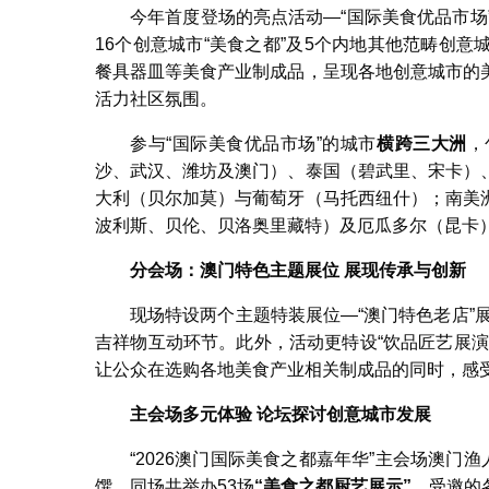
今年首度登场的亮点活动—“国际美食优品市场
16个创意城市“美食之都”及5个内地其他范畴创
餐具器皿等美食产业制成品，呈现各地创意城市的
活力社区氛围。
参与“国际美食优品市场”的城市
横跨三大洲
，
沙、武汉、潍坊及澳门）、泰国（碧武里、宋卡）
大利（贝尔加莫）与葡萄牙（马托西纽什）；南美
波利斯、贝伦、贝洛奥里藏特）及厄瓜多尔（昆卡
分会场：澳门特色主题展位
展现传承与创新
现场特设两个主题特装展位—“澳门特色老店”展
吉祥物互动环节。此外，活动更特设“饮品匠艺展
让公众在选购各地美食产业相关制成品的同时，感
主会场多元体验
论坛探讨创意城市发展
“2026澳门国际美食之都嘉年华”主会场澳门
馔，同场共举办53场
“
美食之都厨艺展示
”
，受邀的