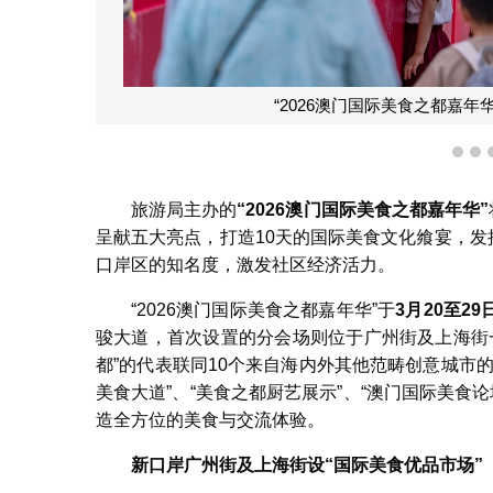
“2026澳门国际美食之都嘉
1
2
旅游局主办的
“2026
澳门国际美食之都嘉年华
”
呈献五大亮点，打造10天的国际美食文化飨宴，发
口岸区的知名度，激发社区经济活力。
“2026澳门国际美食之都嘉年华”于
3
月
20
至
29
骏大道，首次设置的分会场则位于广州街及上海街
都”的代表联同10个来自海内外其他范畴创意城市
美食大道”、“美食之都厨艺展示”、“澳门国际美食论
造全方位的美食与交流体验。
新口岸
广州街及上海街设
“
国际美食优品市场
”