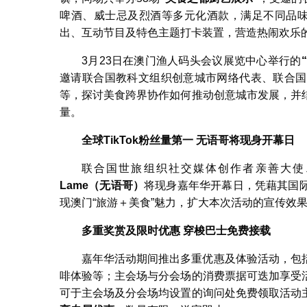
啤酒、威士忌及烈酒等多元化酒款，满足不同品味
出、互动节目及特色主题打卡装置，营造热闹欢乐
3月23日在澳门渔人码头会议展览中心举行的
“
邀请联合国教科文组织创意城市网络代表、联合国
等，探讨美食跨界协作如何推动创意城市发展，并
量。
全球
TikTok
粉丝量第一
无语哥将现身开幕日
联合国世旅组织社交媒体创作者亲善大使、全
Lame
（无语哥）
将现身嘉年华开幕日，凭藉其国
现澳门“旅游＋美食”魅力，扩大本次活动的宣传效
多重奖赏及限时优惠
穿梭巴士免费接载
嘉年华活动期间推出多重优惠及体验活动，包
啡体验等；主会场与分会场的消费票据可迭加享受
可于主会场及分会场均设置的询问处免费领取活动