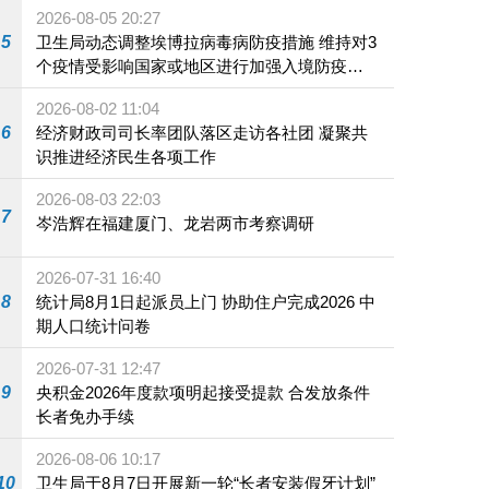
2026-08-05 20:27
5
卫生局动态调整埃博拉病毒病防疫措施 维持对3
个疫情受影响国家或地区进行加强入境防疫措
施
2026-08-02 11:04
6
经济财政司司长率团队落区走访各社团 凝聚共
识推进经济民生各项工作
2026-08-03 22:03
7
岑浩辉在福建厦门、龙岩两市考察调研
2026-07-31 16:40
8
统计局8月1日起派员上门 协助住户完成2026 中
期人口统计问卷
2026-07-31 12:47
9
央积金2026年度款项明起接受提款 合发放条件
长者免办手续
2026-08-06 10:17
10
卫生局于8月7日开展新一轮“长者安装假牙计划”