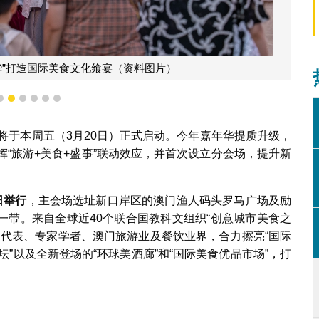
年华”打造国际美食文化飨宴（资料图片）
3
4
5
6
7
8
将于本周五（3月20日）正式启动。今年嘉年华提质升级，
挥“旅游+美食+盛事”联动效应，并首次设立分会场，提升新
日举行
，主会场选址新口岸区的澳门渔人码头罗马广场及励
一带。来自全球近40个联合国教科文组织“创意城市美食之
的代表、专家学者、澳门旅游业及餐饮业界，合力擦亮“国际
坛”以及全新登场的“环球美酒廊”和“国际美食优品市场”，打