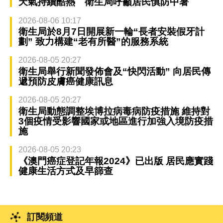
天氣持續酷熱 衛生局呼籲居民慎防中暑
2026-08-06 10:17
衛生局於8月7日開展新一輪“長者安裝假牙計
劃” 致力構建“老有所醫”的服務系統
2026-08-05 20:27
衛生局舉行新聞發佈會及“快閃活動” 向居民傳
遞預防皮膚癌健康訊息
2026-08-05 20:27
衛生局動態調整埃博拉病毒病防疫措施 維持對
3個疫情受影響國家或地區進行加強入境防疫措
施
2026-08-05 20:23
《澳門癌症登記年報2024》已出版 居民應實踐
健康生活方式及早篩查
訂閱頻道