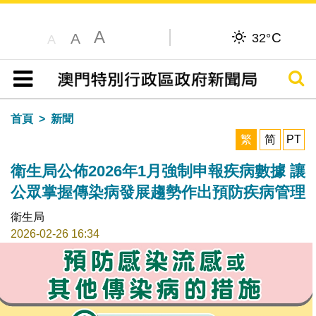
A
C
A
32°
A
搜尋
目錄
首頁
新聞
繁
简
PT
衛生局公佈2026年1月強制申報疾病數據 讓
公眾掌握傳染病發展趨勢作出預防疾病管理
衛生局
2026-02-26 16:34