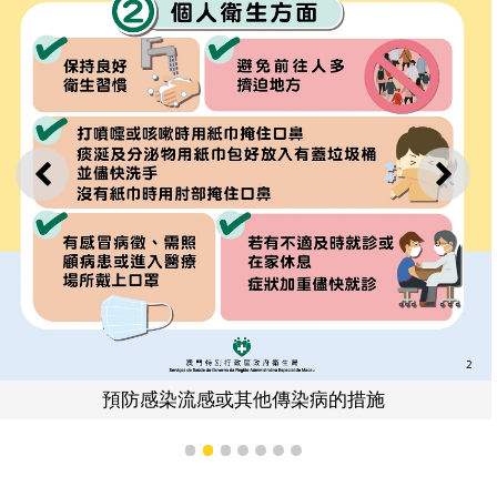
上一則
下一
預防感染流感或其他傳染病的措施
1
2
3
4
5
6
7